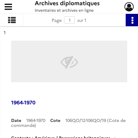
Ouvrir le menu déroulant
Archives diplomatiques
Page
sur 1
ésultat n°
1
1964-1970
Date
1964-1970
Cote
106QO/12-106QO/19 (Cote de
commande)
Contexte : Amérique / Possessions britanniques