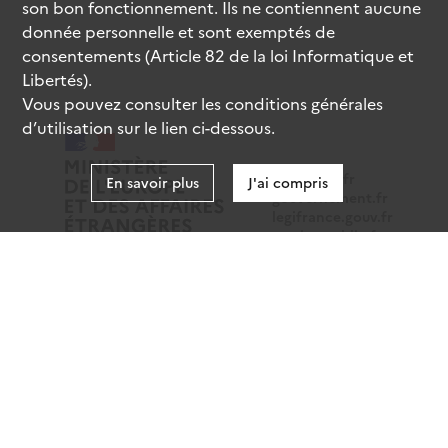
son bon fonctionnement. Ils ne contiennent aucune
donnée personnelle et sont exemptés de
consentements (Article 82 de la loi Informatique et
Libertés).
Vous pouvez consulter les conditions générales
d’utilisation sur le lien ci-dessous.
data.gouv.fr
En savoir plus
J'ai compris
gouvernement.fr
legifrance.gouv.fr
service-public.fr
Mentions légales
Données personnelles
CGU
Gestion des cookies
Accessibilité : partiellement conforme
Sauf mention contraire, tous les contenus de ce site sont
sous
licence etalab-2.0