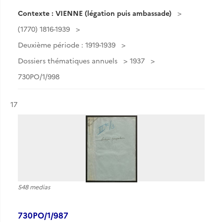
Contexte : VIENNE (légation puis ambassade)
(1770) 1816-1939
Deuxième période : 1919-1939
Dossiers thématiques annuels
1937
730PO/1/998
Résultat n°
17
548 medias
730PO/1/987