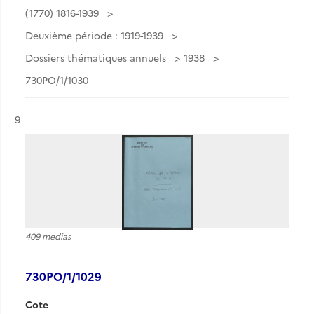
(1770) 1816-1939
Deuxième période : 1919-1939
Dossiers thématiques annuels
1938
730PO/1/1030
Résultat n°
9
409 medias
730PO/1/1029
Cote