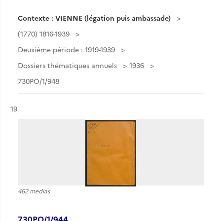
Contexte : VIENNE (légation puis ambassade)
(1770) 1816-1939
Deuxième période : 1919-1939
Dossiers thématiques annuels
1936
730PO/1/948
Résultat n°
19
462 medias
730PO/1/944