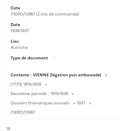
Cote
730PO/1/987 (Cote de commande)
Date
1936-1937
Lieu
Autriche
Type de document
-
Contexte : VIENNE (légation puis ambassade)
(1770) 1816-1939
Deuxième période : 1919-1939
Dossiers thématiques annuels
1937
730PO/1/987
Résultat n°
18