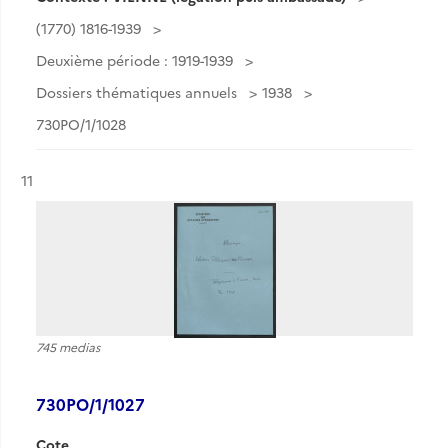
(1770) 1816-1939
Deuxième période : 1919-1939
Dossiers thématiques annuels
1938
730PO/1/1028
Résultat n°
11
745 medias
730PO/1/1027
Cote