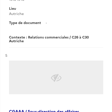
Lieu
Autriche
Type de document
-
Contexte : Relations commerciales / C26 à C30
Autriche
Résultat n°
5
CGAAA / Sous-direction des affaires