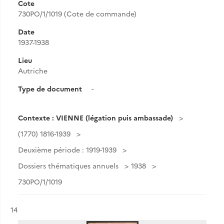
Cote
730PO/1/1019 (Cote de commande)
Date
1937-1938
Lieu
Autriche
Type de document
-
Contexte : VIENNE (légation puis ambassade)
(1770) 1816-1939
Deuxième période : 1919-1939
Dossiers thématiques annuels
1938
730PO/1/1019
Résultat n°
14