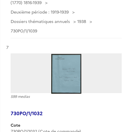
(1770) 1816-1939
Deuxième période : 1919-1939
Dossiers thématiques annuels
1938
730PO/1/1039
Résultat n°
7
599 medias
730PO/1/1032
Cote
730PO/1/1032 (Cote de commande)