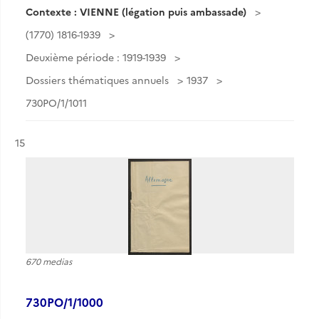
Contexte : VIENNE (légation puis ambassade)
(1770) 1816-1939
Deuxième période : 1919-1939
Dossiers thématiques annuels
1937
730PO/1/1011
Résultat n°
15
670 medias
730PO/1/1000