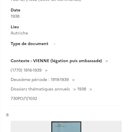
Date
1938
Lieu
Autriche
Type de document
-
Contexte : VIENNE (légation puis ambassade)
(1770) 1816-1939
Deuxième période : 1919-1939
Dossiers thématiques annuels
1938
730PO/1/1032
Résultat n°
8