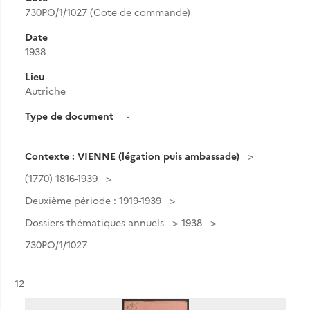
730PO/1/1027 (Cote de commande)
Date
1938
Lieu
Autriche
Type de document
-
Contexte : VIENNE (légation puis ambassade)
(1770) 1816-1939
Deuxième période : 1919-1939
Dossiers thématiques annuels
1938
730PO/1/1027
Résultat n°
12