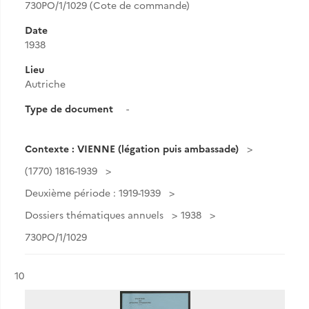
730PO/1/1029 (Cote de commande)
Date
1938
Lieu
Autriche
Type de document
-
Contexte : VIENNE (légation puis ambassade)
(1770) 1816-1939
Deuxième période : 1919-1939
Dossiers thématiques annuels
1938
730PO/1/1029
Résultat n°
10