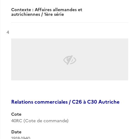
Contexte : Affaires allemandes et
autrichiennes / 1ère série
Résultat n°
4
Relations commerciales / C26 à C30 Autriche
Cote
40RC (Cote de commande)
Date
1918-1940