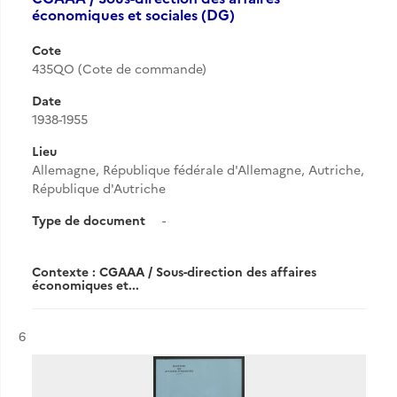
économiques et sociales (DG)
Cote
435QO (Cote de commande)
Date
1938-1955
Lieu
Allemagne, République fédérale d'Allemagne, Autriche,
République d'Autriche
Type de document
-
Contexte : CGAAA / Sous-direction des affaires
économiques et...
Résultat n°
6