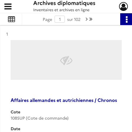
Ouvrir le menu déroulant
Archives diplomatiques
Page suivante : 1/102
Dernière page
Page
sur 102
Résultat n°
1
Affaires allemandes et autrichiennes / Chronos
Cote
108SUP (Cote de commande)
Date