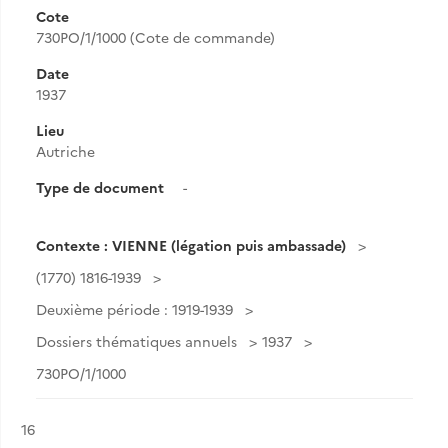
Cote
730PO/1/1000 (Cote de commande)
Date
1937
Lieu
Autriche
Type de document
-
Contexte : VIENNE (légation puis ambassade)
(1770) 1816-1939
Deuxième période : 1919-1939
Dossiers thématiques annuels
1937
730PO/1/1000
Résultat n°
16