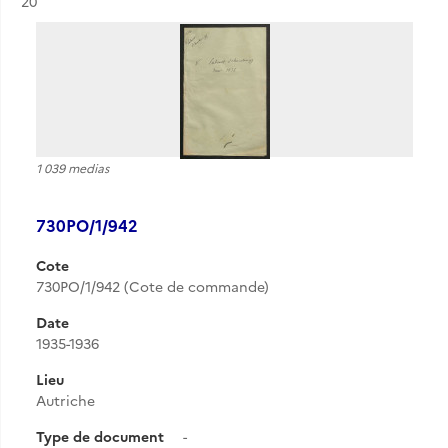
Résultat n°
20
1 039 medias
730PO/1/942
Cote
730PO/1/942 (Cote de commande)
Date
1935-1936
Lieu
Autriche
Type de document
-