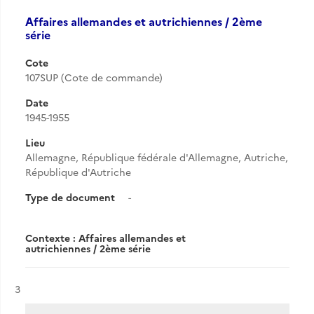
Affaires allemandes et autrichiennes / 2ème
série
Cote
107SUP (Cote de commande)
Date
1945-1955
Lieu
Allemagne, République fédérale d'Allemagne, Autriche,
République d'Autriche
Type de document
-
Contexte : Affaires allemandes et
autrichiennes / 2ème série
Résultat n°
3