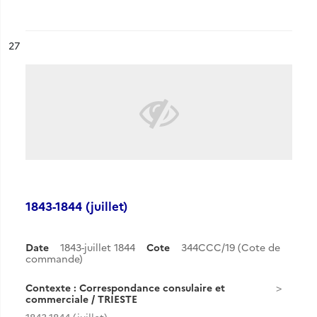
ésultat n°
27
1843-1844 (juillet)
Date
1843-juillet 1844
Cote
344CCC/19 (Cote de
commande)
Contexte : Correspondance consulaire et
commerciale / TRIESTE