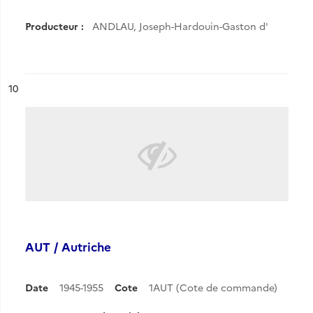
Producteur :
ANDLAU, Joseph-Hardouin-Gaston d'
ésultat n°
10
AUT / Autriche
Date
1945-1955
Cote
1AUT (Cote de commande)