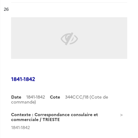
ésultat n°
26
1841-1842
Date
1841-1842
Cote
344CCC/18 (Cote de
commande)
Contexte : Correspondance consulaire et
commerciale / TRIESTE
1841-1842