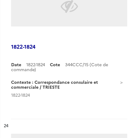
1822-1824
Date
1822-1824
Cote
344CCC/15 (Cote de
commande)
Contexte : Correspondance consulaire et
commerciale / TRIESTE
1822-1824
ésultat n°
24