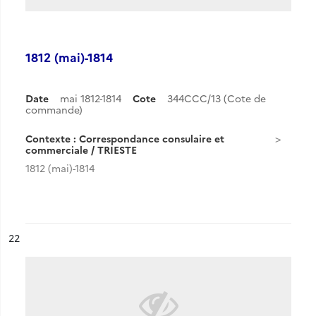
1812 (mai)-1814
Date
mai 1812-1814
Cote
344CCC/13 (Cote de
commande)
Contexte : Correspondance consulaire et
commerciale / TRIESTE
1812 (mai)-1814
ésultat n°
22