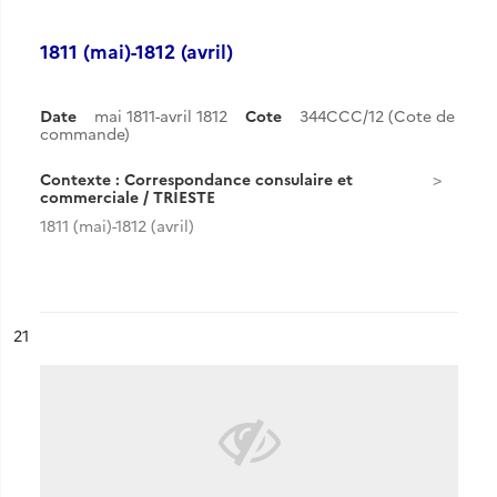
1811 (mai)-1812 (avril)
Date
mai 1811-avril 1812
Cote
344CCC/12 (Cote de
commande)
Contexte : Correspondance consulaire et
commerciale / TRIESTE
1811 (mai)-1812 (avril)
ésultat n°
21