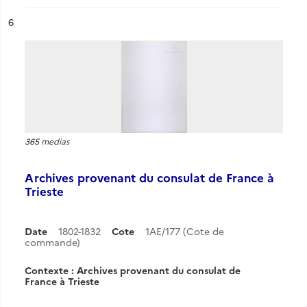
ésultat n°
6
365 medias
Archives provenant du consulat de France à
Trieste
Date
1802-1832
Cote
1AE/177 (Cote de
commande)
Contexte : Archives provenant du consulat de
France à Trieste