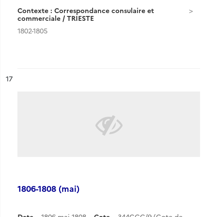
Contexte : Correspondance consulaire et
commerciale / TRIESTE
1802-1805
ésultat n°
17
1806-1808 (mai)
Date
1806-mai 1808
Cote
344CCC/9 (Cote de