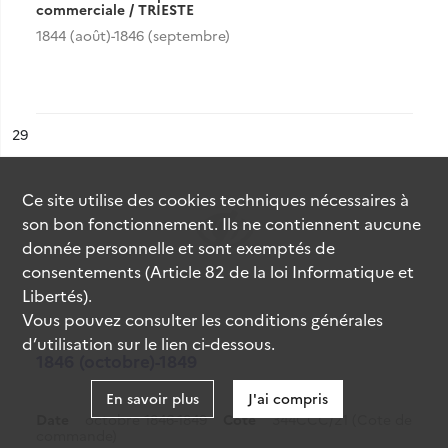
commerciale / TRIESTE
1844 (août)-1846 (septembre)
ésultat n°
29
Ce site utilise des
cookies
techniques nécessaires à
son bon fonctionnement. Ils ne contiennent aucune
donnée personnelle et sont exemptés de
consentements (Article 82 de la loi Informatique et
Libertés).
Vous pouvez consulter les conditions générales
d’utilisation sur le lien ci-dessous.
1846 (octobre)-1849
En savoir plus
J'ai compris
Date
octobre 1846-1849
Cote
344CCC/21 (Cote de
commande)