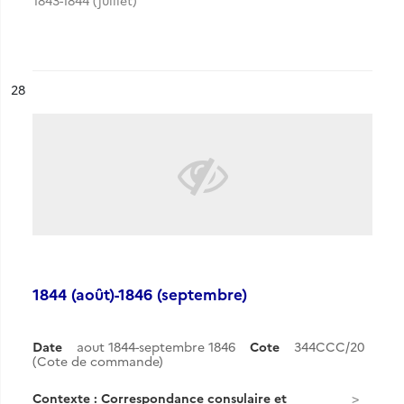
1843-1844 (juillet)
ésultat n°
28
1844 (août)-1846 (septembre)
Date
aout 1844-septembre 1846
Cote
344CCC/20
(Cote de commande)
Contexte : Correspondance consulaire et