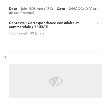
Date
juin 1808-mars 1810
Cote
344CCC/10 (Cote
de commande)
Contexte : Correspondance consulaire et
commerciale / TRIESTE
1808 (juin)-1810 (mars)
ésultat n°
19