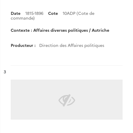
Date
1815-1896
Cote
10ADP (Cote de
commande)
Contexte : Affaires diverses politiques / Autriche
Producteur :
Direction des Affaires politiques
ésultat n°
3