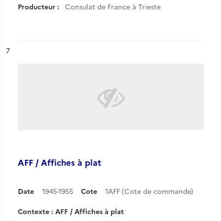
Producteur :
Consulat de France à Trieste
ésultat n°
7
AFF / Affiches à plat
Date
1945-1955
Cote
1AFF (Cote de commande)
Contexte : AFF / Affiches à plat