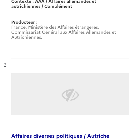
Contexte : AAA / Affaires allemandes et
autrichiennes / Complément
Producteur :
France. Ministère des Affaires étrangères.
Commissariat Général aux Affaires Allemandes et
Autrichiennes.
ésultat n°
2
Affaires diverses politiques / Autriche