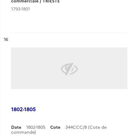
commerciale / TRIESTE
1793-1801
ésultat n°
16
1802-1805
Date
1802-1805
Cote
344CCC/8 (Cote de
commande)