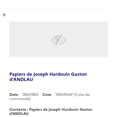
ésultat n°
9
Papiers de Joseph Hardouin Gaston
d'ANDLAU
Date
1862-1863
Cote
190APAAP (Cote de
commande)
Contexte : Papiers de Joseph Hardouin Gaston
d'ANDLAU