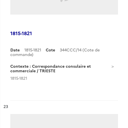
1815-1821
Date
1815-1821
Cote
344CCC/14 (Cote de
commande)
Contexte : Correspondance consulaire et
commerciale / TRIESTE
1815-1821
ésultat n°
23