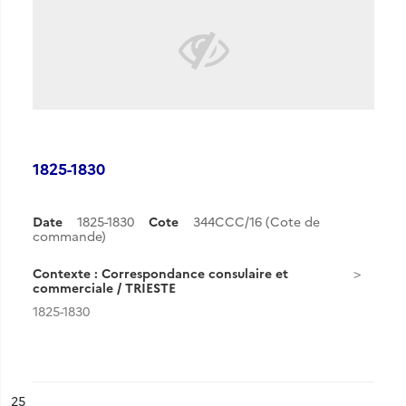
1825-1830
Date
1825-1830
Cote
344CCC/16 (Cote de
commande)
Contexte : Correspondance consulaire et
commerciale / TRIESTE
1825-1830
ésultat n°
25