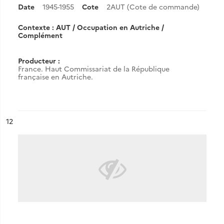
Date
1945-1955
Cote
2AUT (Cote de commande)
Contexte : AUT / Occupation en Autriche /
Complément
Producteur :
France. Haut Commissariat de la République
française en Autriche.
ésultat n°
12