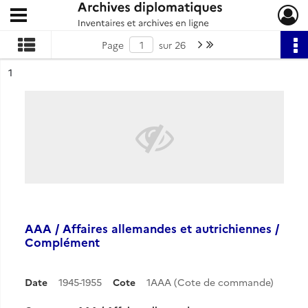
Ouvrir le menu déroulant
Archives diplomatiques
Page suivante : 1/26
Dernière page
Page
sur 26
ésultat n°
1
AAA / Affaires allemandes et autrichiennes /
Complément
Date
1945-1955
Cote
1AAA (Cote de commande)