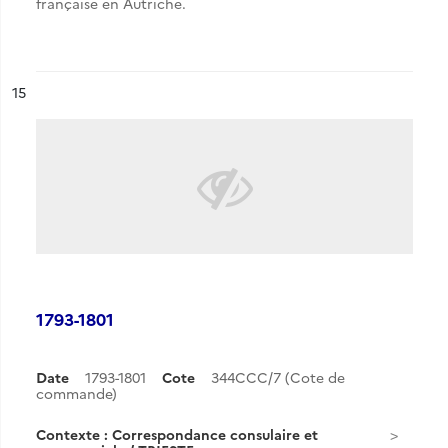
française en Autriche.
ésultat n°
15
1793-1801
Date
1793-1801
Cote
344CCC/7 (Cote de
commande)
Contexte : Correspondance consulaire et