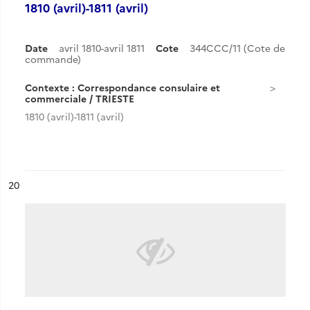
1810 (avril)-1811 (avril)
Date
avril 1810-avril 1811
Cote
344CCC/11 (Cote de
commande)
Contexte : Correspondance consulaire et
commerciale / TRIESTE
1810 (avril)-1811 (avril)
ésultat n°
20