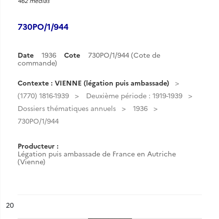
462 medias
730PO/1/944
Date
1936
Cote
730PO/1/944 (Cote de
commande)
Contexte : VIENNE (légation puis ambassade)
(1770) 1816-1939
Deuxième période : 1919-1939
Dossiers thématiques annuels
1936
730PO/1/944
Producteur :
Légation puis ambassade de France en Autriche
(Vienne)
ésultat n°
20