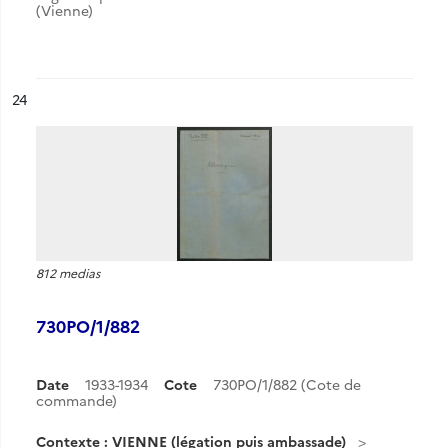
(Vienne)
ésultat n°
24
812 medias
730PO/1/882
Date
1933-1934
Cote
730PO/1/882 (Cote de
commande)
Contexte : VIENNE (légation puis ambassade)