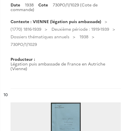
Date
1938
Cote
730PO/1/1029 (Cote de
commande)
Contexte : VIENNE (légation puis ambassade)
(1770) 1816-1939
Deuxième période : 1919-1939
Dossiers thématiques annuels
1938
730PO/1/1029
Producteur :
Légation puis ambassade de France en Autriche
(Vienne)
ésultat n°
10