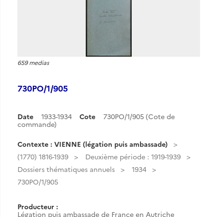
659 medias
730PO/1/905
Date
1933-1934
Cote
730PO/1/905 (Cote de
commande)
Contexte : VIENNE (légation puis ambassade)
(1770) 1816-1939
Deuxième période : 1919-1939
Dossiers thématiques annuels
1934
730PO/1/905
Producteur :
Légation puis ambassade de France en Autriche