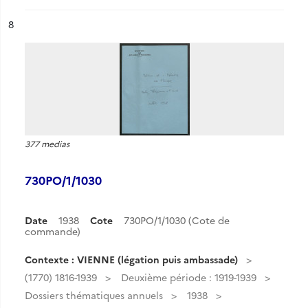
ésultat n°
8
377 medias
730PO/1/1030
Date
1938
Cote
730PO/1/1030 (Cote de
commande)
Contexte : VIENNE (légation puis ambassade)
(1770) 1816-1939
Deuxième période : 1919-1939
Dossiers thématiques annuels
1938