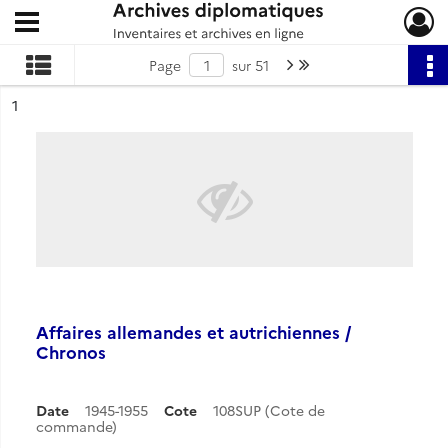
Ouvrir le menu déroulant
Archives diplomatiques
Page suivante : 1/51
Dernière page
Page
sur 51
ésultat n°
1
Affaires allemandes et autrichiennes /
Chronos
Date
1945-1955
Cote
108SUP (Cote de
commande)