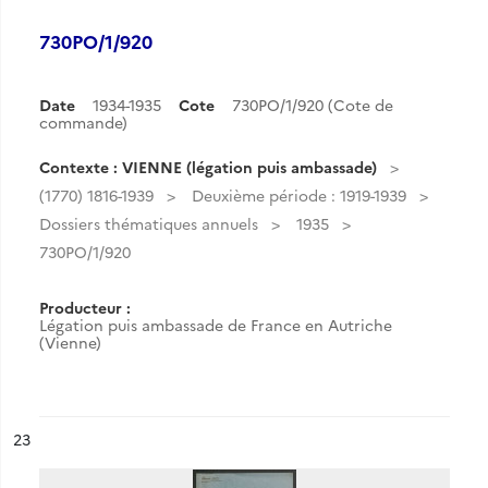
730PO/1/920
Date
1934-1935
Cote
730PO/1/920 (Cote de
commande)
Contexte : VIENNE (légation puis ambassade)
(1770) 1816-1939
Deuxième période : 1919-1939
Dossiers thématiques annuels
1935
730PO/1/920
Producteur :
Légation puis ambassade de France en Autriche
(Vienne)
ésultat n°
23