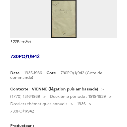
1 039 medias
730PO/1/942
Date
1935-1936
Cote
730PO/1/942 (Cote de
commande)
Contexte : VIENNE (légation puis ambassade)
(1770) 1816-1939
Deuxième période : 1919-1939
Dossiers thématiques annuels
1936
730PO/1/942
Producteur :