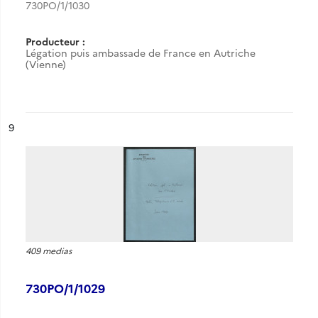
730PO/1/1030
Producteur :
Légation puis ambassade de France en Autriche
(Vienne)
ésultat n°
9
409 medias
730PO/1/1029