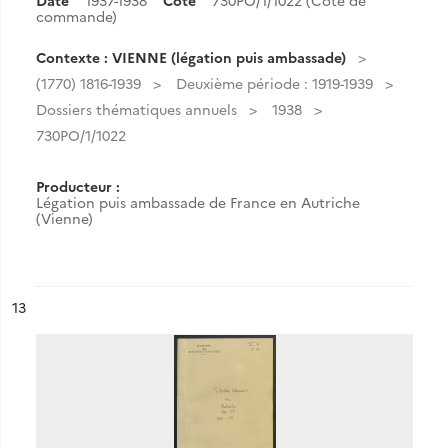
Date
1937-1938
Cote
730PO/1/1022 (Cote de
commande)
Contexte : VIENNE (légation puis ambassade)
(1770) 1816-1939
Deuxième période : 1919-1939
Dossiers thématiques annuels
1938
730PO/1/1022
Producteur :
Légation puis ambassade de France en Autriche
(Vienne)
ésultat n°
13