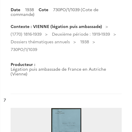
Date
1938
Cote
730PO/1/1039 (Cote de
commande)
Contexte : VIENNE (légation puis ambassade)
(1770) 1816-1939
Deuxième période : 1919-1939
Dossiers thématiques annuels
1938
730PO/1/1039
Producteur :
Légation puis ambassade de France en Autriche
(Vienne)
ésultat n°
7