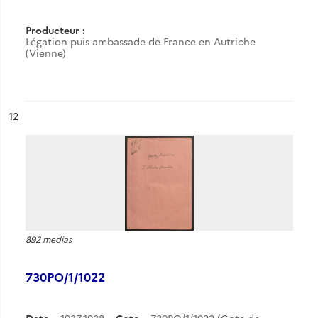
Producteur :
Légation puis ambassade de France en Autriche
(Vienne)
ésultat n°
12
892 medias
730PO/1/1022