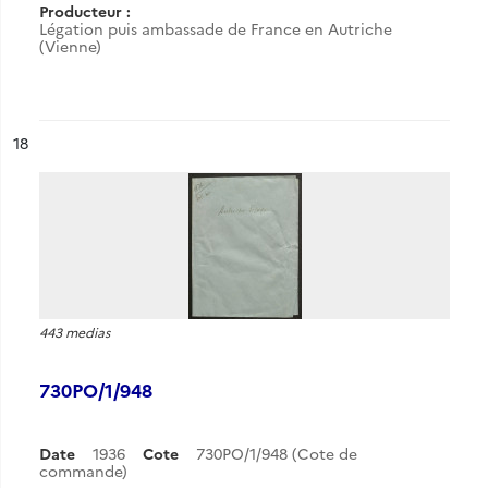
Producteur :
Légation puis ambassade de France en Autriche
(Vienne)
ésultat n°
18
443 medias
730PO/1/948
Date
1936
Cote
730PO/1/948 (Cote de
commande)