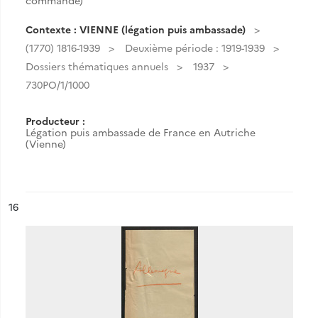
commande)
Contexte : VIENNE (légation puis ambassade)
(1770) 1816-1939
Deuxième période : 1919-1939
Dossiers thématiques annuels
1937
730PO/1/1000
Producteur :
Légation puis ambassade de France en Autriche
(Vienne)
ésultat n°
16