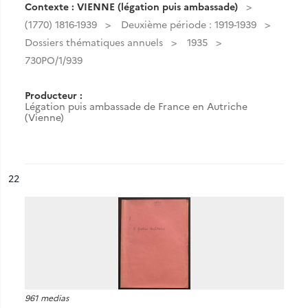
Contexte : VIENNE (légation puis ambassade)
(1770) 1816-1939
Deuxième période : 1919-1939
Dossiers thématiques annuels
1935
730PO/1/939
Producteur :
Légation puis ambassade de France en Autriche
(Vienne)
ésultat n°
22
961 medias