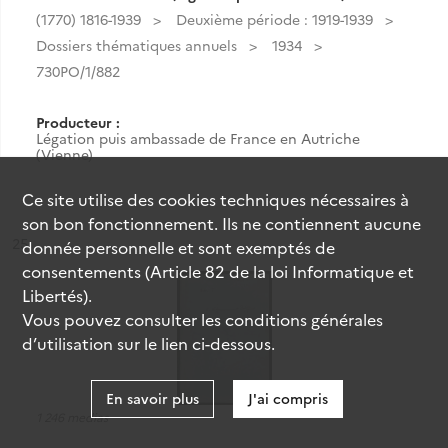
(1770) 1816-1939
Deuxième période : 1919-1939
Dossiers thématiques annuels
1934
730PO/1/882
Producteur :
Légation puis ambassade de France en Autriche
(Vienne)
Ce site utilise des
cookies
techniques nécessaires à
son bon fonctionnement. Ils ne contiennent aucune
ésultat n°
25
donnée personnelle et sont exemptés de
consentements (Article 82 de la loi Informatique et
Libertés).
Vous pouvez consulter les conditions générales
d’utilisation sur le lien ci-dessous.
En savoir plus
J'ai compris
1 246 medias