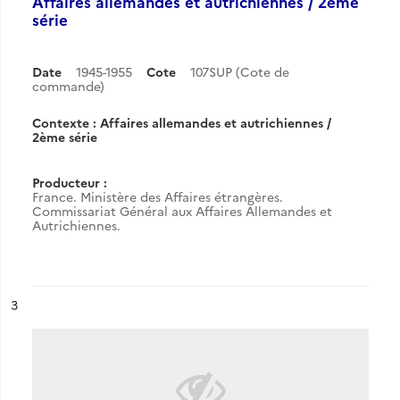
Affaires allemandes et autrichiennes / 2ème
série
Date
1945-1955
Cote
107SUP (Cote de
commande)
Contexte : Affaires allemandes et autrichiennes /
2ème série
Producteur :
France. Ministère des Affaires étrangères.
Commissariat Général aux Affaires Allemandes et
Autrichiennes.
ésultat n°
3