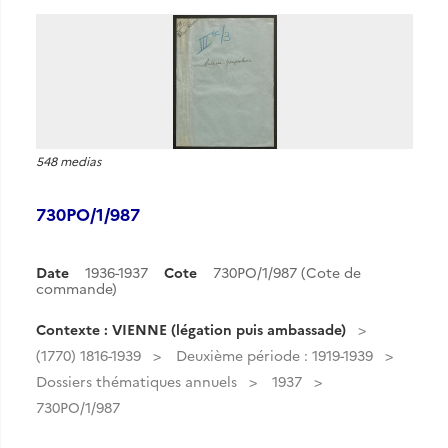
548 medias
730PO/1/987
Date
1936-1937
Cote
730PO/1/987 (Cote de
commande)
Contexte : VIENNE (légation puis ambassade)
(1770) 1816-1939
Deuxième période : 1919-1939
Dossiers thématiques annuels
1937
730PO/1/987