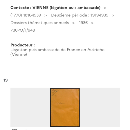
Contexte : VIENNE (légation puis ambassade)
(1770) 1816-1939
Deuxième période : 1919-1939
Dossiers thématiques annuels
1936
730PO/1/948
Producteur :
Légation puis ambassade de France en Autriche
(Vienne)
ésultat n°
19