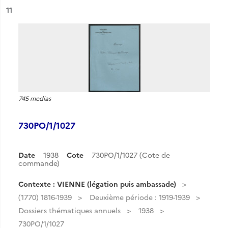
ésultat n°
11
745 medias
730PO/1/1027
Date
1938
Cote
730PO/1/1027 (Cote de
commande)
Contexte : VIENNE (légation puis ambassade)
(1770) 1816-1939
Deuxième période : 1919-1939
Dossiers thématiques annuels
1938
730PO/1/1027