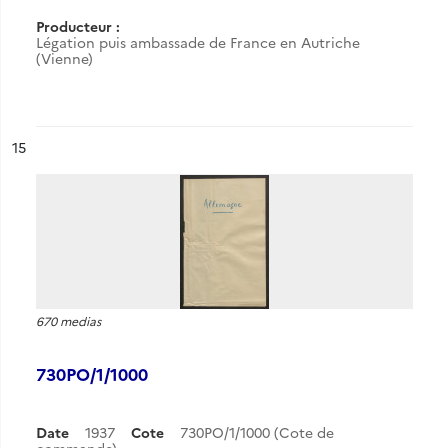
Producteur :
Légation puis ambassade de France en Autriche
(Vienne)
ésultat n°
15
670 medias
730PO/1/1000
Date
1937
Cote
730PO/1/1000 (Cote de