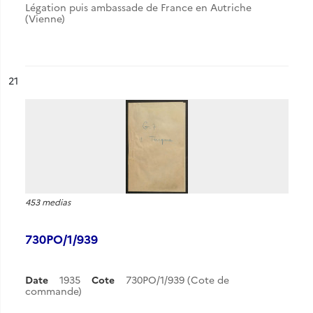
Légation puis ambassade de France en Autriche
(Vienne)
ésultat n°
21
453 medias
730PO/1/939
Date
1935
Cote
730PO/1/939 (Cote de
commande)