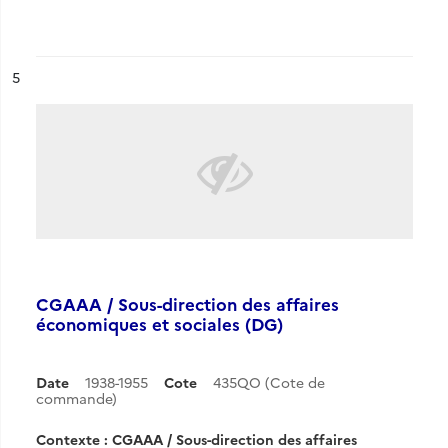
ésultat n°
5
CGAAA / Sous-direction des affaires
économiques et sociales (DG)
Date
1938-1955
Cote
435QO (Cote de
commande)
Contexte : CGAAA / Sous-direction des affaires