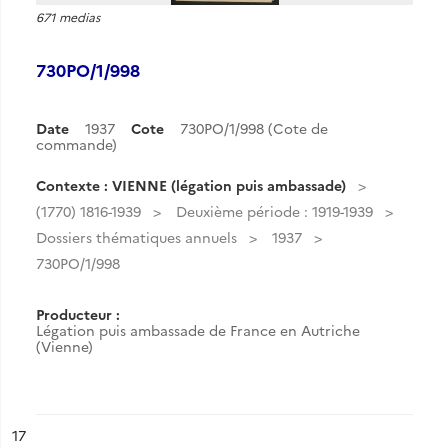
671 medias
730PO/1/998
Date
1937
Cote
730PO/1/998 (Cote de
commande)
Contexte : VIENNE (légation puis ambassade)
(1770) 1816-1939
Deuxième période : 1919-1939
Dossiers thématiques annuels
1937
730PO/1/998
Producteur :
Légation puis ambassade de France en Autriche
(Vienne)
ésultat n°
17