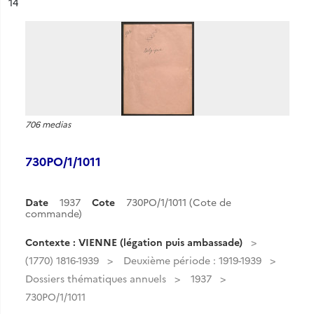
ésultat n°
14
706 medias
730PO/1/1011
Date
1937
Cote
730PO/1/1011 (Cote de
commande)
Contexte : VIENNE (légation puis ambassade)
(1770) 1816-1939
Deuxième période : 1919-1939
Dossiers thématiques annuels
1937
730PO/1/1011