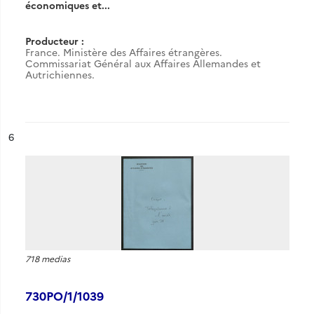
économiques et...
Producteur :
France. Ministère des Affaires étrangères.
Commissariat Général aux Affaires Allemandes et
Autrichiennes.
ésultat n°
6
718 medias
730PO/1/1039