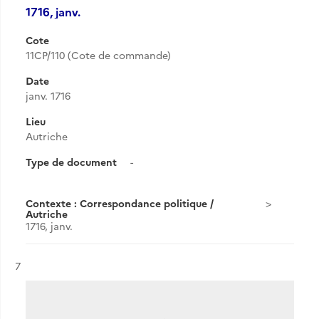
1716, janv.
Cote
11CP/110 (Cote de commande)
Date
janv. 1716
Lieu
Autriche
Type de document
-
Contexte : Correspondance politique /
Autriche
1716, janv.
Résultat n°
7