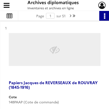
Ouvrir le menu déroulant
Archives diplomatiques
Page suivante : 1/51
Dernière page
Page
sur 51
Résultat n°
1
Papiers Jacques de REVERSEAUX de ROUVRAY
(1845-1916)
Cote
148PAAP (Cote de commande)