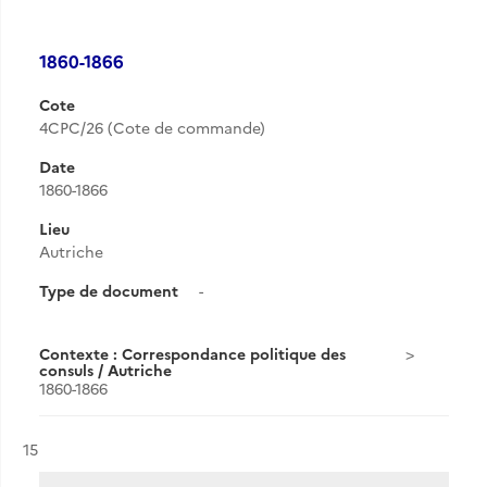
1860-1866
Cote
4CPC/26 (Cote de commande)
Date
1860-1866
Lieu
Autriche
Type de document
-
Contexte : Correspondance politique des
consuls / Autriche
1860-1866
Résultat n°
15