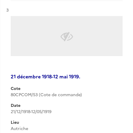
Résultat n°
3
21 décembre 1918-12 mai 1919.
Cote
80CPCOM/53 (Cote de commande)
Date
21/12/1918-12/05/1919
Lieu
Autriche