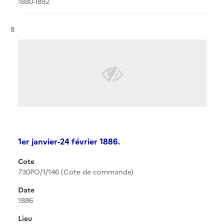
1880-1892
Résultat n°
8
1er janvier-24 février 1886.
Cote
730PO/1/146 (Cote de commande)
Date
1886
Lieu