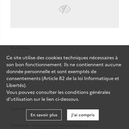
Aviation.
Ce site utilise des
cookies
techniques nécessaires à
Cote
son bon fonctionnement. Ils ne contiennent aucune
80CPCOM/161 (Cote de commande)
donnée personnelle et sont exemptés de
Date
consentements (Article 82 de la loi Informatique et
1919-1929
Libertés).
Vous pouvez consulter les conditions générales
Lieu
Autriche
d’utilisation sur le lien ci-dessous.
Type de document
-
En savoir plus
J'ai compris
Contexte : Correspondance politique et