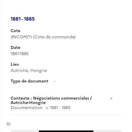
1881 - 1885
Cote
3NCOM/11 (Cote de commande)
Date
1881-1885
Lieu
Autriche, Hongrie
Type de document
-
Contexte : Négociations commerciales /
Autriche-Hongrie
Documentation
1881 - 1885
Résultat n°
10