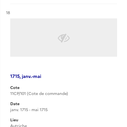
Résultat n°
18
1715, janv.-mai
Cote
11CP/101 (Cote de commande)
Date
janv. 1715 - mai 1715
Lieu
Autriche