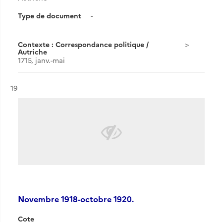
Type de document
-
Contexte : Correspondance politique /
Autriche
1715, janv.-mai
Résultat n°
19
Novembre 1918-octobre 1920.
Cote