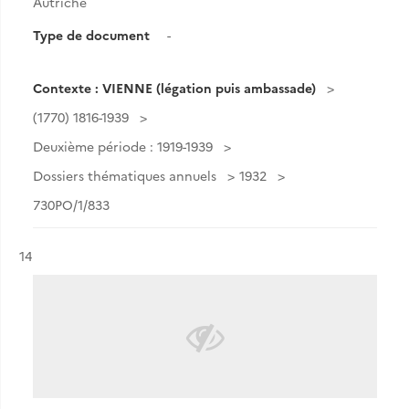
Autriche
Type de document
-
Contexte : VIENNE (légation puis ambassade)
(1770) 1816-1939
Deuxième période : 1919-1939
Dossiers thématiques annuels
1932
730PO/1/833
Résultat n°
14