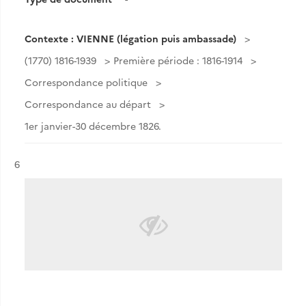
Contexte : VIENNE (légation puis ambassade)
(1770) 1816-1939
Première période : 1816-1914
Correspondance politique
Correspondance au départ
1er janvier-30 décembre 1826.
Résultat n°
6