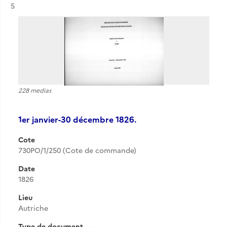
Résultat n°
5
228 medias
1er janvier-30 décembre 1826.
Cote
730PO/1/250 (Cote de commande)
Date
1826
Lieu
Autriche
Type de document
-