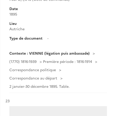
Date
1895
Lieu
Autriche
Type de document
-
Contexte : VIENNE (légation puis ambassade)
(1770) 1816-1939
Première période : 1816-1914
Correspondance politique
Correspondance au départ
2 janvier-30 décembre 1895. Table.
Résultat n°
23