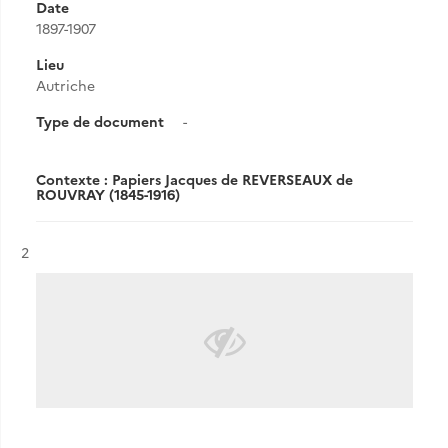
Date
1897-1907
Lieu
Autriche
Type de document
-
Contexte : Papiers Jacques de REVERSEAUX de
ROUVRAY (1845-1916)
Résultat n°
2