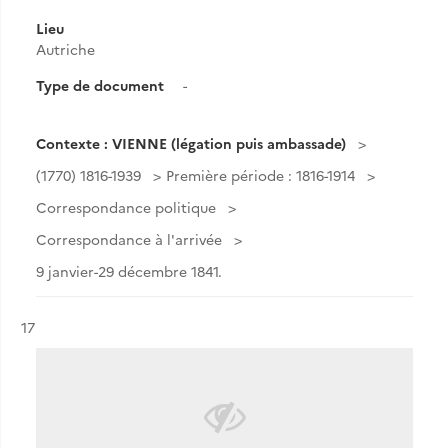
Lieu
Autriche
Type de document
-
Contexte : VIENNE (légation puis ambassade)
(1770) 1816-1939
Première période : 1816-1914
Correspondance politique
Correspondance à l'arrivée
9 janvier-29 décembre 1841.
Résultat n°
17