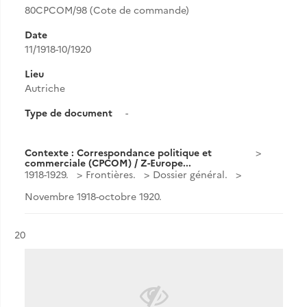
80CPCOM/98 (Cote de commande)
Date
11/1918-10/1920
Lieu
Autriche
Type de document
-
Contexte : Correspondance politique et
commerciale (CPCOM) / Z-Europe...
1918-1929.
Frontières.
Dossier général.
Novembre 1918-octobre 1920.
Résultat n°
20