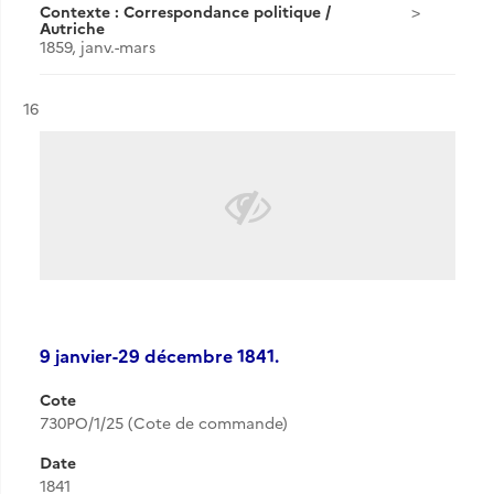
Contexte : Correspondance politique /
Autriche
1859, janv.-mars
Résultat n°
16
9 janvier-29 décembre 1841.
Cote
730PO/1/25 (Cote de commande)
Date
1841