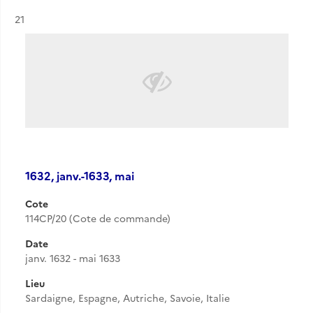
Résultat n°
21
1632, janv.-1633, mai
Cote
114CP/20 (Cote de commande)
Date
janv. 1632 - mai 1633
Lieu
Sardaigne, Espagne, Autriche, Savoie, Italie