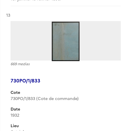
Résultat n°
13
669 medias
730PO/1/833
Cote
730PO/1/833 (Cote de commande)
Date
1932
Lieu