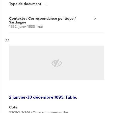
Type de document
-
Contexte : Correspondance politique /
Sardaigne
1632, janv.-1633, mai
Résultat n°
22
2 janvier-30 décembre 1895. Table.
Cote
730PO/1/346 (Cote de commande)