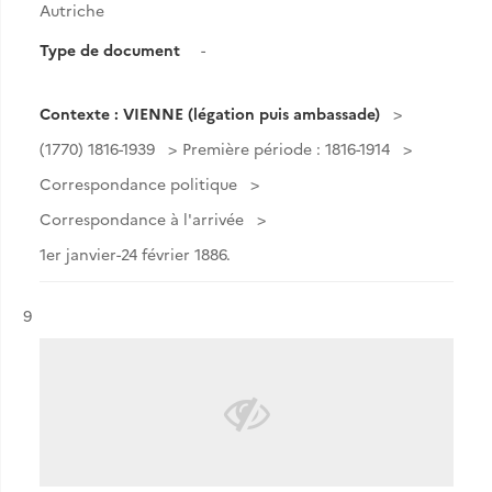
Autriche
Type de document
-
Contexte : VIENNE (légation puis ambassade)
(1770) 1816-1939
Première période : 1816-1914
Correspondance politique
Correspondance à l'arrivée
1er janvier-24 février 1886.
Résultat n°
9