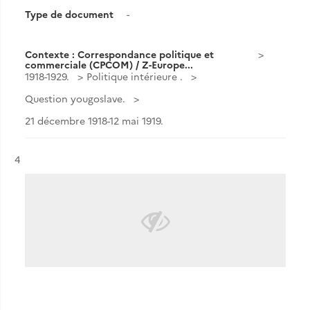
Type de document
-
Contexte : Correspondance politique et
commerciale (CPCOM) / Z-Europe...
1918-1929.
Politique intérieure .
Question yougoslave.
21 décembre 1918-12 mai 1919.
Résultat n°
4