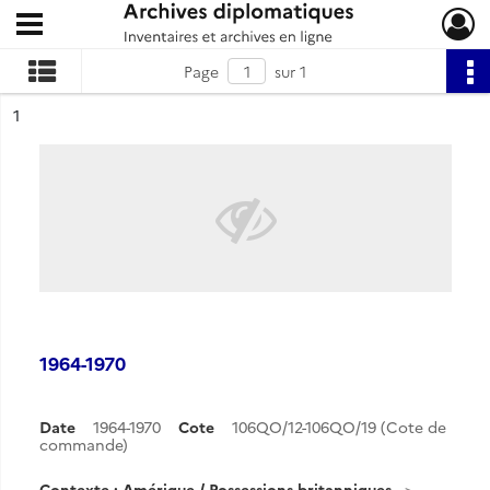
Ouvrir le menu déroulant
Archives diplomatiques
Page
sur 1
ésultat n°
1
1964-1970
Date
1964-1970
Cote
106QO/12-106QO/19 (Cote de
commande)
Contexte : Amérique / Possessions britanniques