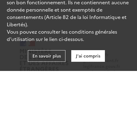
son bon fonctionnement. Ils ne contiennent aucune
donnée personnelle et sont exemptés de
consentements (Article 82 de la loi Informatique et
Libertés).
Vous pouvez consulter les conditions générales
d’utilisation sur le lien ci-dessous.
data.gouv.fr
En savoir plus
J'ai compris
gouvernement.fr
legifrance.gouv.fr
service-public.fr
Mentions légales
Données personnelles
CGU
Gestion des cookies
Accessibilité : partiellement conforme
Sauf mention contraire, tous les contenus de ce site sont
sous
licence etalab-2.0