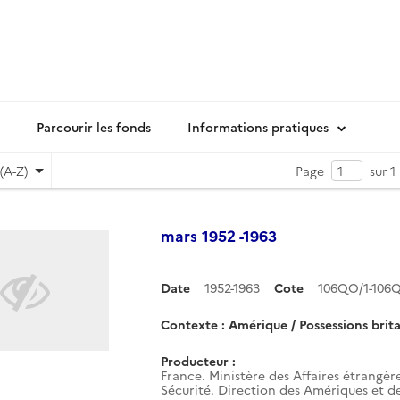
Parcourir les fonds
Informations pratiques
(A-Z)
Page
sur 1
mars 1952 -1963
Date
1952-1963
Cote
106QO/1-106
Contexte : Amérique / Possessions brit
Producteur :
France. Ministère des Affaires étrangère
Sécurité. Direction des Amériques et d