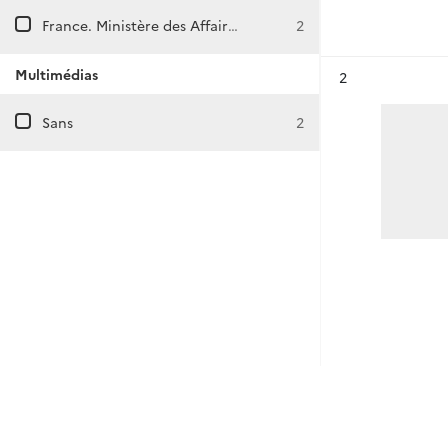
France. Ministère des Affaires étrangères. Direction generale des Affaires politiques et de Sécurité. Direction des Amériques et des Caraïbes.
2
Multimédias
Résultat n°
2
Sans
2