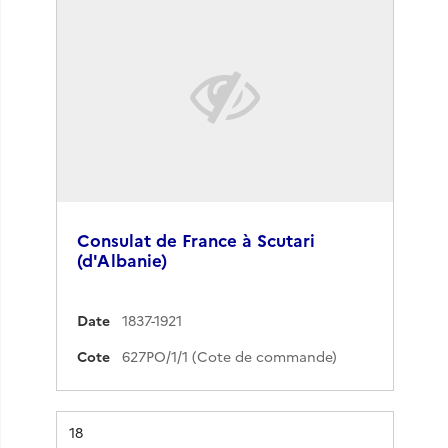
Consulat de France à Scutari
(d'Albanie)
Date
1837-1921
Cote
627PO/1/1 (Cote de commande)
Résultat n°
18