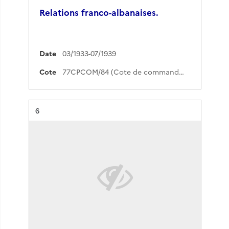
Relations franco-albanaises.
Date
03/1933-07/1939
Cote
77CPCOM/84 (Cote de commande)
Résultat n°
6