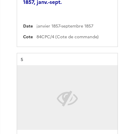
1857, janv.-sept.
Date
janvier 1857-septembre 1857
Cote
84CPC/4 (Cote de commande)
Résultat n°
5