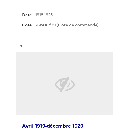
Date
1918-1925
Cote
26PAAP/29 (Cote de commande)
Résultat n°
3
Avril 1919-décembre 1920.