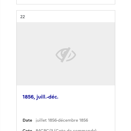
Résultat n°
22
1856, juill.-déc.
Date
juillet 1856-décembre 1856
Cote
84CPC/3 (Cote de commande)