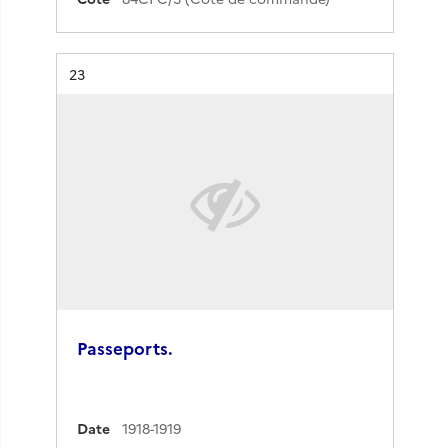
Résultat n°
23
Passeports.
Date
1918-1919