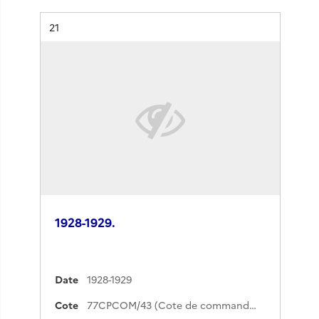
Résultat n°
21
1928-1929.
Date
1928-1929
Cote
77CPCOM/43 (Cote de commande)