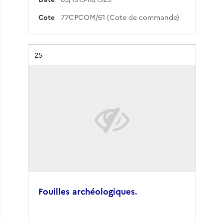
Cote
77CPCOM/61 (Cote de commande)
Résultat n°
25
Fouilles archéologiques.