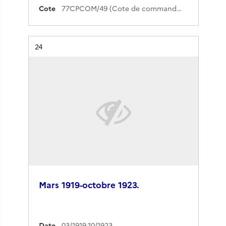
Cote
77CPCOM/49 (Cote de commande)
Résultat n°
24
Mars 1919-octobre 1923.
Date
03/1919-10/1923