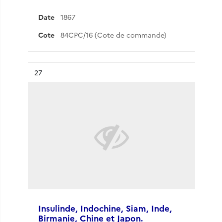
Date
1867
Cote
84CPC/16 (Cote de commande)
Résultat n°
27
Insulinde, Indochine, Siam, Inde,
Birmanie, Chine et Japon.