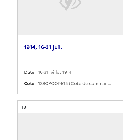
1914, 16-31 juil.
Date
16-31 juillet 1914
Cote
129CPCOM/18 (Cote de commande)
Résultat n°
13