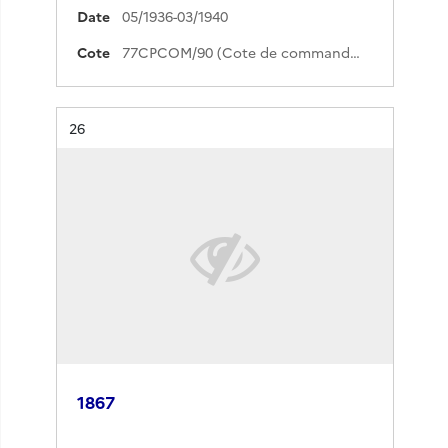
Date
05/1936-03/1940
Cote
77CPCOM/90 (Cote de commande)
Résultat n°
26
1867