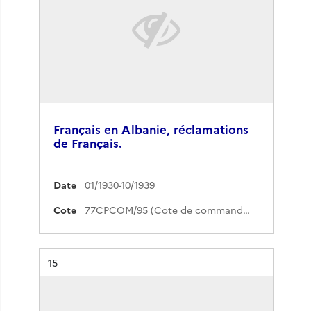
Français en Albanie, réclamations
de Français.
Date
01/1930-10/1939
Cote
77CPCOM/95 (Cote de commande)
Résultat n°
15