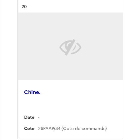
Résultat n°
20
Chine.
Date
-
Cote
26PAAP/34 (Cote de commande)