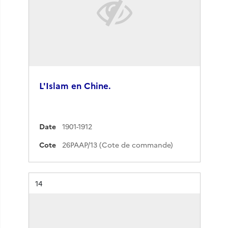
L'Islam en Chine.
Date
1901-1912
Cote
26PAAP/13 (Cote de commande)
Résultat n°
14