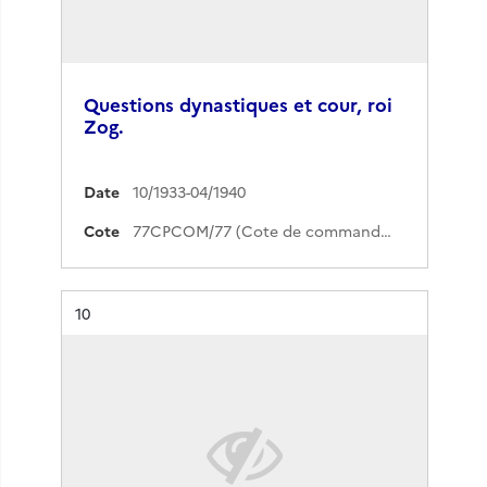
Questions dynastiques et cour, roi
Zog.
Date
10/1933-04/1940
Cote
77CPCOM/77 (Cote de commande)
Résultat n°
10