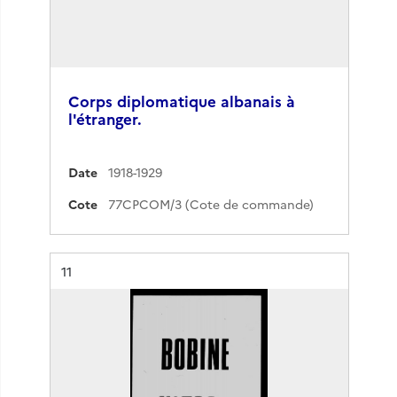
Corps diplomatique albanais à
l'étranger.
Date
1918-1929
Cote
77CPCOM/3 (Cote de commande)
Résultat n°
11