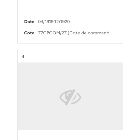
Date
04/1919-12/1920
Cote
77CPCOM/27 (Cote de commande)
Résultat n°
4