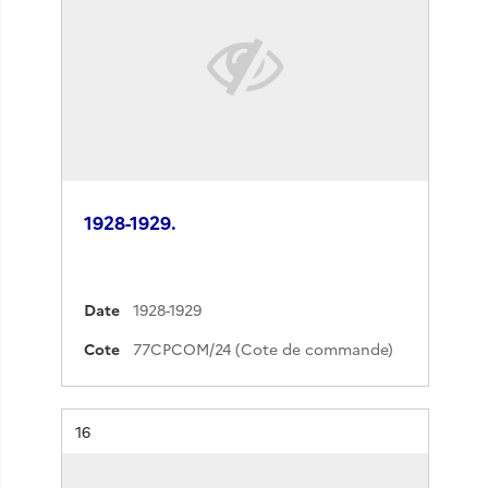
1928-1929.
Date
1928-1929
Cote
77CPCOM/24 (Cote de commande)
Résultat n°
16