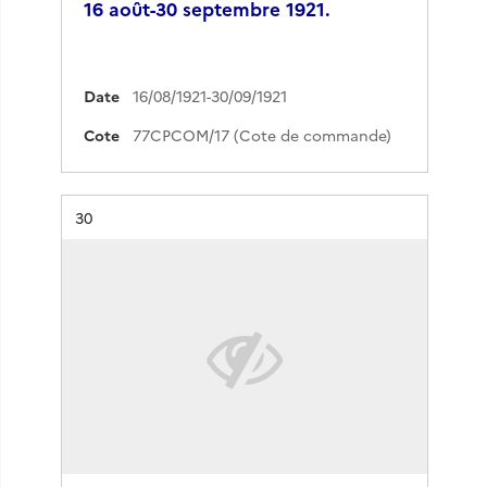
16 août-30 septembre 1921.
Date
16/08/1921-30/09/1921
Cote
77CPCOM/17 (Cote de commande)
Résultat n°
30