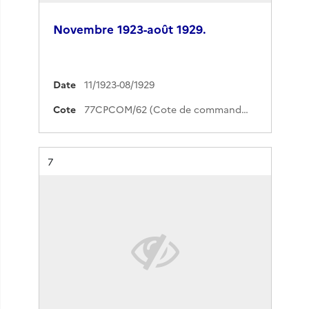
Novembre 1923-août 1929.
Date
11/1923-08/1929
Cote
77CPCOM/62 (Cote de commande)
Résultat n°
7