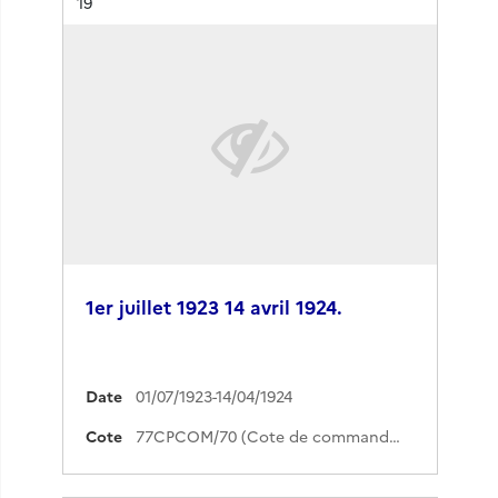
Résultat n°
19
1er juillet 1923 14 avril 1924.
Date
01/07/1923-14/04/1924
Cote
77CPCOM/70 (Cote de commande)