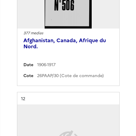
377 medias
Afghanistan, Canada, Afrique du
Nord.
Date
1906-1917
Cote
26PAAP/30 (Cote de commande)
Résultat n°
12