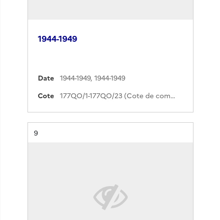
1944-1949
Date
1944-1949
,
1944-1949
Cote
177QO/1-177QO/23 (Cote de commande)
Résultat n°
9