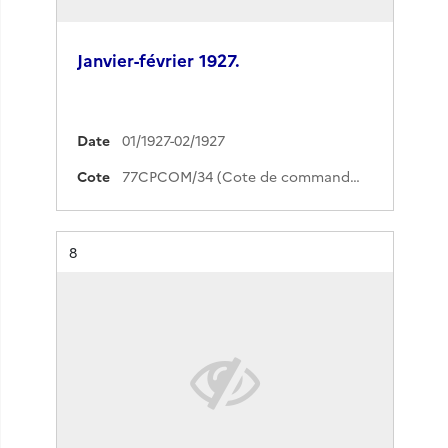
Janvier-février 1927.
Date
01/1927-02/1927
Cote
77CPCOM/34 (Cote de commande)
Résultat n°
8