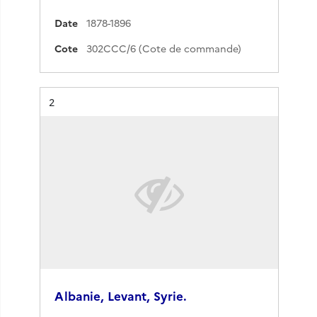
Date
1878-1896
Cote
302CCC/6 (Cote de commande)
Résultat n°
2
Albanie, Levant, Syrie.