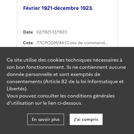
Février 1921-décembre 1923.
Date
02/1921-12/1923
Cote
77CPCOM/44 (Cote de commande)
Ce site utilise des
cookies
techniques nécessaires à
Résultat n°
31
son bon fonctionnement. Ils ne contiennent aucune
donnée personnelle et sont exemptés de
consentements (Article 82 de la loi Informatique et
Libertés).
Vous pouvez consulter les conditions générales
d’utilisation sur le lien ci-dessous.
En savoir plus
J'ai compris