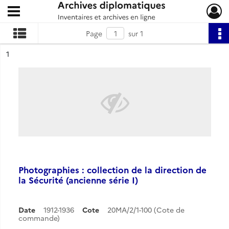
Ouvrir le menu déroulant
Archives diplomatiques
Page
sur 1
ésultat n°
1
Photographies : collection de la direction de
la Sécurité (ancienne série I)
Date
1912-1936
Cote
20MA/2/1-100 (Cote de
commande)