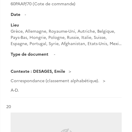
60PAAP/70 (Cote de commande)
Date
-
Lieu
Grèce, Allemagne, Royaume-Uni, Autriche, Belgique,
Pays-Bas, Hongrie, Pologne, Russie, Italie, Suisse,
Espagne, Portugal, Syrie, Afghanistan, Etats-Unis, Mexi…
Type de document
-
Contexte : DESAGES, Emile
Correspondance (classement alphabétique).
A-D.
Résultat n°
20