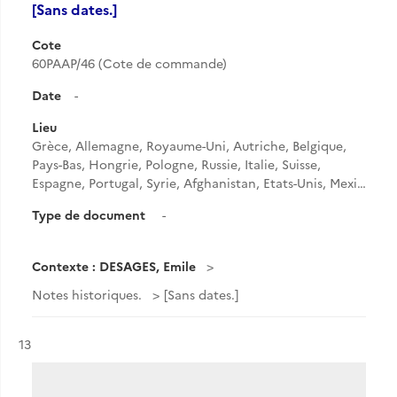
[Sans dates.]
Cote
60PAAP/46 (Cote de commande)
Date
-
Lieu
Grèce, Allemagne, Royaume-Uni, Autriche, Belgique,
Pays-Bas, Hongrie, Pologne, Russie, Italie, Suisse,
Espagne, Portugal, Syrie, Afghanistan, Etats-Unis, Mexi…
Type de document
-
Contexte : DESAGES, Emile
Notes historiques.
[Sans dates.]
Résultat n°
13