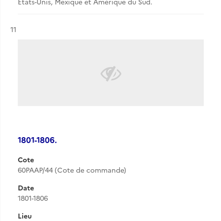
États-Unis, Mexique et Amérique du Sud.
Résultat n°
11
1801-1806.
Cote
60PAAP/44 (Cote de commande)
Date
1801-1806
Lieu