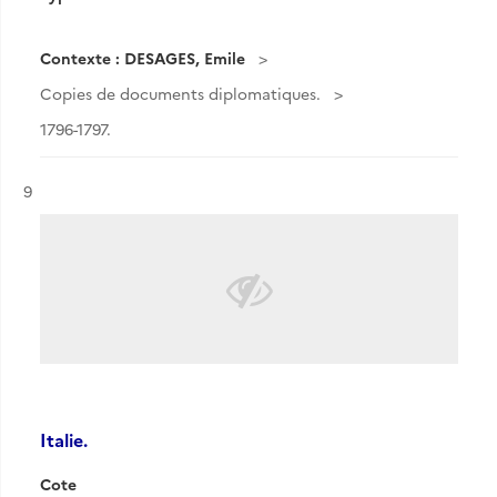
Contexte : DESAGES, Emile
Copies de documents diplomatiques.
1796-1797.
Résultat n°
9
Italie.
Cote