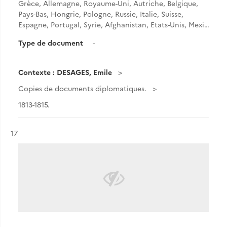
Grèce, Allemagne, Royaume-Uni, Autriche, Belgique,
Pays-Bas, Hongrie, Pologne, Russie, Italie, Suisse,
Espagne, Portugal, Syrie, Afghanistan, Etats-Unis, Mexi…
Type de document
-
Contexte : DESAGES, Emile
Copies de documents diplomatiques.
1813-1815.
Résultat n°
17