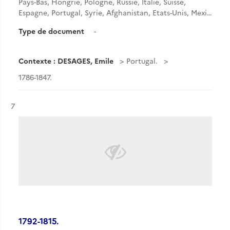
Pays-Bas, Hongrie, Pologne, Russie, Italie, Suisse,
Espagne, Portugal, Syrie, Afghanistan, Etats-Unis, Mexi…
Type de document
-
Contexte : DESAGES, Emile
Portugal.
1786-1847.
Résultat n°
7
1792-1815.