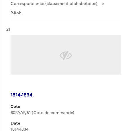
Correspondance (classement alphabétique).
P-Roh.
Résultat n°
21
1814-1834.
Cote
60PAAP/51 (Cote de commande)
Date
1814-1834