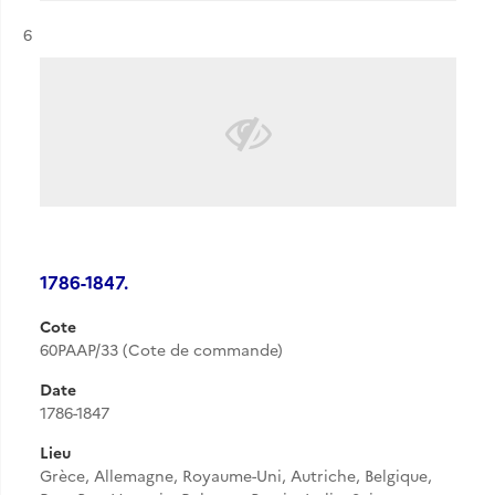
Résultat n°
6
1786-1847.
Cote
60PAAP/33 (Cote de commande)
Date
1786-1847
Lieu
Grèce, Allemagne, Royaume-Uni, Autriche, Belgique,