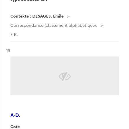
Contexte : DESAGES, Emile
Correspondance (classement alphabétique).
E-K.
Résultat n°
19
A-D.
Cote