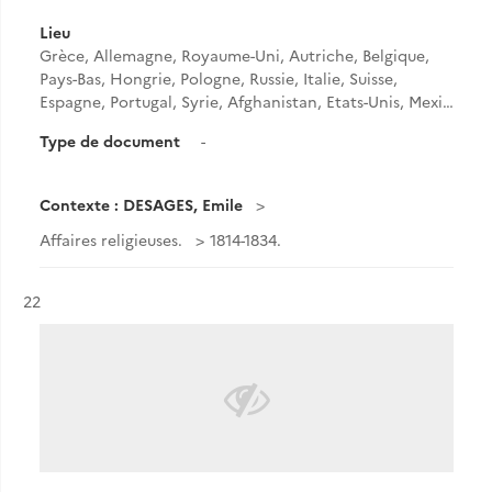
Lieu
Grèce, Allemagne, Royaume-Uni, Autriche, Belgique,
Pays-Bas, Hongrie, Pologne, Russie, Italie, Suisse,
Espagne, Portugal, Syrie, Afghanistan, Etats-Unis, Mexi…
Type de document
-
Contexte : DESAGES, Emile
Affaires religieuses.
1814-1834.
Résultat n°
22