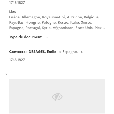
1748-1827
Lieu
Grèce, Allemagne, Royaume-Uni, Autriche, Belgique,
Pays-Bas, Hongrie, Pologne, Russie, Italie, Suisse,
Espagne, Portugal, Syrie, Afghanistan, Etats-Unis, Mexi…
Type de document
-
Contexte : DESAGES, Emile
Espagne.
1748-1827.
Résultat n°
2