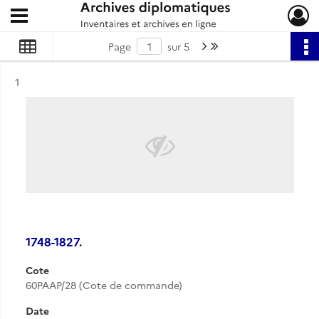
Ouvrir le menu déroulant
Archives diplomatiques
Page suivante : 1/5
Dernière page
Page
sur 5
Résultat n°
1
1748-1827.
Cote
60PAAP/28 (Cote de commande)
Date