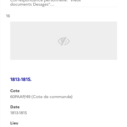
documents Desages"....
Résultat n°
16
1813-1815.
Cote
60PAAP/49 (Cote de commande)
Date
1813-1815
Lieu