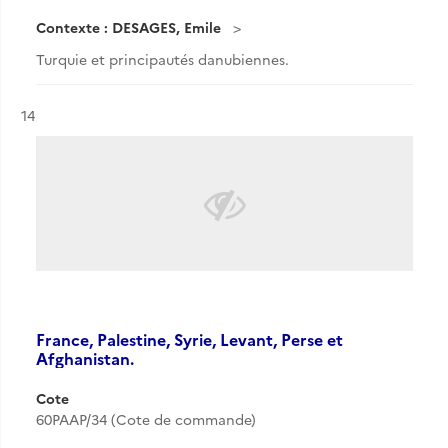
Contexte : DESAGES, Emile
Turquie et principautés danubiennes.
Résultat n°
14
France, Palestine, Syrie, Levant, Perse et
Afghanistan.
Cote
60PAAP/34 (Cote de commande)