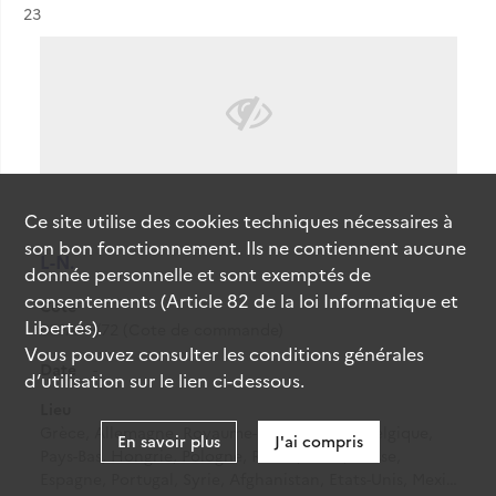
Résultat n°
23
Ce site utilise des
cookies
techniques nécessaires à
son bon fonctionnement. Ils ne contiennent aucune
L-N.
donnée personnelle et sont exemptés de
consentements (Article 82 de la loi Informatique et
Cote
Libertés).
60PAAP/72 (Cote de commande)
Vous pouvez consulter les conditions générales
Date
-
d’utilisation sur le lien ci-dessous.
Lieu
Grèce, Allemagne, Royaume-Uni, Autriche, Belgique,
En savoir plus
J'ai compris
Pays-Bas, Hongrie, Pologne, Russie, Italie, Suisse,
Espagne, Portugal, Syrie, Afghanistan, Etats-Unis, Mexi…