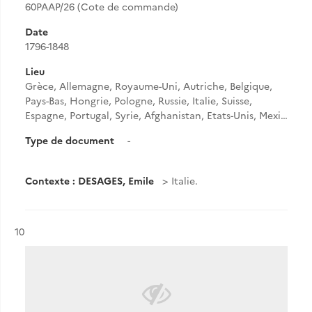
60PAAP/26 (Cote de commande)
Date
1796-1848
Lieu
Grèce, Allemagne, Royaume-Uni, Autriche, Belgique,
Pays-Bas, Hongrie, Pologne, Russie, Italie, Suisse,
Espagne, Portugal, Syrie, Afghanistan, Etats-Unis, Mexi…
Type de document
-
Contexte : DESAGES, Emile
Italie.
Résultat n°
10