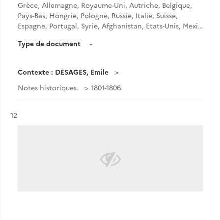
Grèce, Allemagne, Royaume-Uni, Autriche, Belgique,
Pays-Bas, Hongrie, Pologne, Russie, Italie, Suisse,
Espagne, Portugal, Syrie, Afghanistan, Etats-Unis, Mexi…
Type de document
-
Contexte : DESAGES, Emile
Notes historiques.
1801-1806.
Résultat n°
12