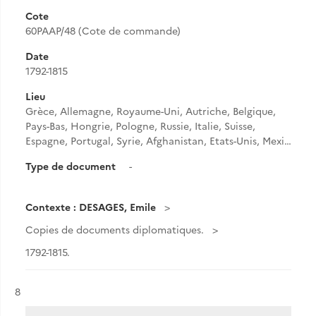
Cote
60PAAP/48 (Cote de commande)
Date
1792-1815
Lieu
Grèce, Allemagne, Royaume-Uni, Autriche, Belgique,
Pays-Bas, Hongrie, Pologne, Russie, Italie, Suisse,
Espagne, Portugal, Syrie, Afghanistan, Etats-Unis, Mexi…
Type de document
-
Contexte : DESAGES, Emile
Copies de documents diplomatiques.
1792-1815.
Résultat n°
8