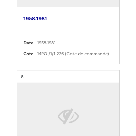
1958-1981
Date
1958-1981
Cote
14POI/1/1-226 (Cote de commande)
Résultat n°
8