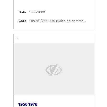
Date
1990-2000
Cote
11POI/1/763-1339 (Cote de commande)
Résultat n°
3
1956-1976