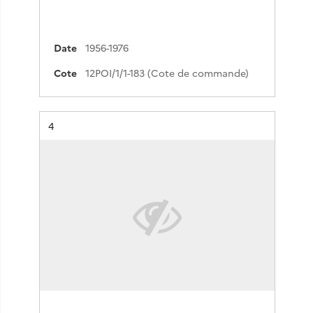
Date
1956-1976
Cote
12POI/1/1-183 (Cote de commande)
Résultat n°
4