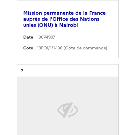
Mission permanente de la France
auprès de l'Office des Nations
unies (ONU) à Nairobi
Date
1967-1997
Cote
13POI/1/1-106 (Cote de commande)
Résultat n°
7