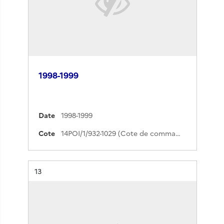
1998-1999
Date
1998-1999
Cote
14POI/1/932-1029 (Cote de commande)
Résultat n°
13