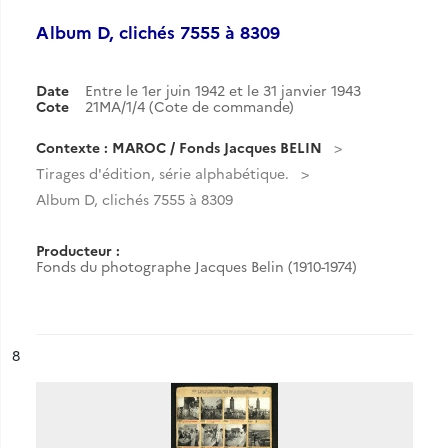
Album D, clichés 7555 à 8309
Date
Entre le 1er juin 1942 et le 31 janvier 1943
Cote
21MA/1/4 (Cote de commande)
Contexte : MAROC / Fonds Jacques BELIN
Tirages d'édition, série alphabétique.
Album D, clichés 7555 à 8309
Producteur :
Fonds du photographe Jacques Belin (1910-1974)
ésultat n°
8