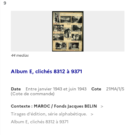
ésultat n°
9
44 medias
Album E, clichés 8312 à 9371
Date
Entre janvier 1943 et juin 1943
Cote
21MA/1/5
(Cote de commande)
Contexte : MAROC / Fonds Jacques BELIN
Tirages d'édition, série alphabétique.
Album E, clichés 8312 à 9371