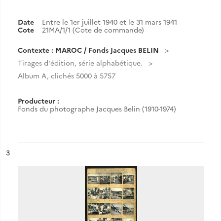
Date
Entre le 1er juillet 1940 et le 31 mars 1941
Cote
21MA/1/1 (Cote de commande)
Contexte : MAROC / Fonds Jacques BELIN
Tirages d'édition, série alphabétique.
Album A, clichés 5000 à 5757
Producteur :
Fonds du photographe Jacques Belin (1910-1974)
ésultat n°
3