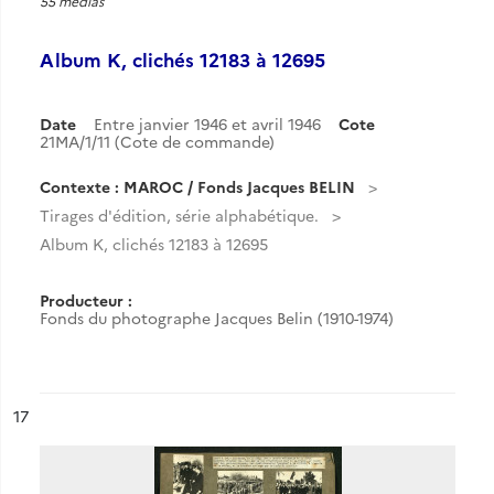
55 medias
Album K, clichés 12183 à 12695
Date
Entre janvier 1946 et avril 1946
Cote
21MA/1/11 (Cote de commande)
Contexte : MAROC / Fonds Jacques BELIN
Tirages d'édition, série alphabétique.
Album K, clichés 12183 à 12695
Producteur :
Fonds du photographe Jacques Belin (1910-1974)
ésultat n°
17