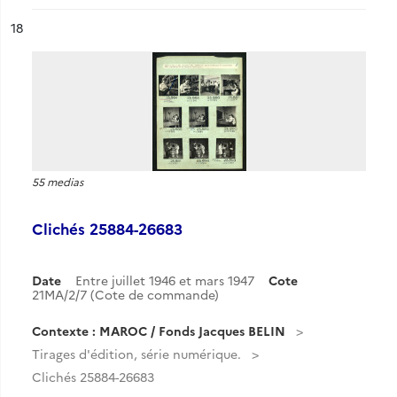
ésultat n°
18
55 medias
Clichés 25884-26683
Date
Entre juillet 1946 et mars 1947
Cote
21MA/2/7 (Cote de commande)
Contexte : MAROC / Fonds Jacques BELIN
Tirages d'édition, série numérique.
Clichés 25884-26683