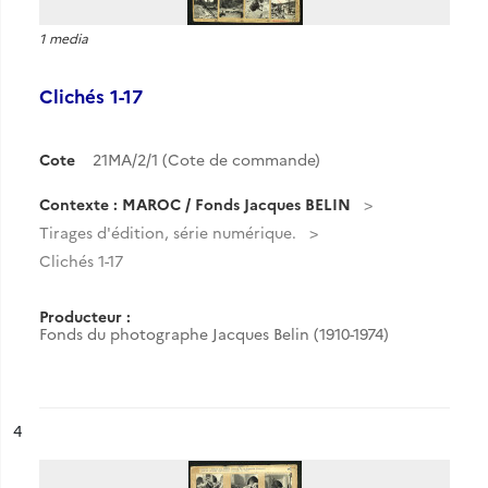
1 media
Clichés 1-17
Cote
21MA/2/1 (Cote de commande)
Contexte : MAROC / Fonds Jacques BELIN
Tirages d'édition, série numérique.
Clichés 1-17
Producteur :
Fonds du photographe Jacques Belin (1910-1974)
ésultat n°
4