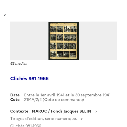
ésultat n°
5
65 medias
Clichés 981-1966
Date
Entre le 1er avril 1941 et le 30 septembre 1941
Cote
21MA/2/2 (Cote de commande)
Contexte : MAROC / Fonds Jacques BELIN
Tirages d'édition, série numérique.
Clichés 981-1966