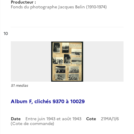
Producteur :
Fonds du photographe Jacques Belin (1910-1974)
ésultat n°
10
51 medias
Album F, clichés 9370 à 10029
Date
Entre juin 1943 et août 1943
Cote
21MA/1/6
(Cote de commande)