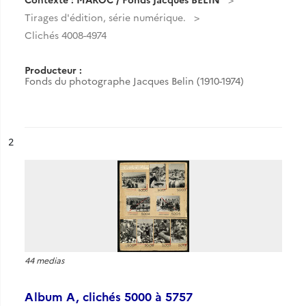
Tirages d'édition, série numérique.
Clichés 4008-4974
Producteur :
Fonds du photographe Jacques Belin (1910-1974)
ésultat n°
2
44 medias
Album A, clichés 5000 à 5757