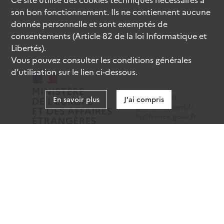
son bon fonctionnement. Ils ne contiennent aucune
donnée personnelle et sont exemptés de
consentements (Article 82 de la loi Informatique et
Libertés).
Vous pouvez consulter les conditions générales
d’utilisation sur le lien ci-dessous.
data.gouv.fr
En savoir plus
J'ai compris
gouvernement.fr
legifrance.gouv.fr
service-public.fr
Mentions légales
Données personnelles
CGU
Gestion des cookies
Accessibilité : partiellement conforme
Sauf mention contraire, tous les contenus de ce site sont
sous
licence etalab-2.0