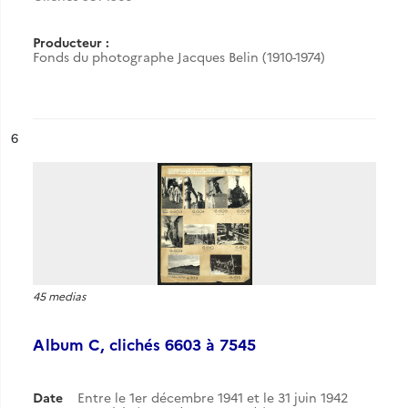
Producteur :
Fonds du photographe Jacques Belin (1910-1974)
ésultat n°
6
45 medias
Album C, clichés 6603 à 7545
Date
Entre le 1er décembre 1941 et le 31 juin 1942