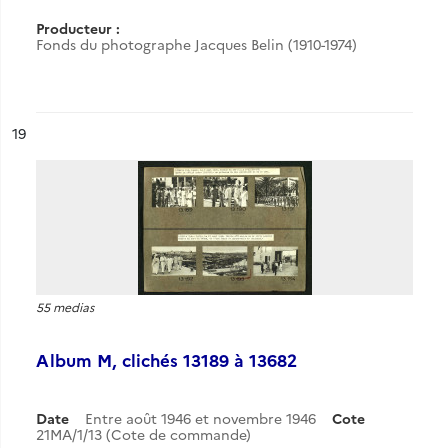
Producteur :
Fonds du photographe Jacques Belin (1910-1974)
ésultat n°
19
55 medias
Album M, clichés 13189 à 13682
Date
Entre août 1946 et novembre 1946
Cote
21MA/1/13 (Cote de commande)