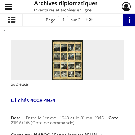
Ouvrir le menu déroulant
Archives diplomatiques
Page suivante : 1/6
Dernière page
Page
sur 6
ésultat n°
1
56 medias
Clichés 4008-4974
Date
Entre le 1er avril 1940 et le 31 mai 1945
Cote
21MA/2/5 (Cote de commande)
Contexte : MAROC / Fonds Jacques BELIN