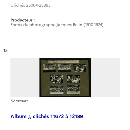
Clichés 25004-25883
Producteur :
Fonds du photographe Jacques Belin (1910-1974)
ésultat n°
15
52 medias
Album J, clichés 11672 à 12189