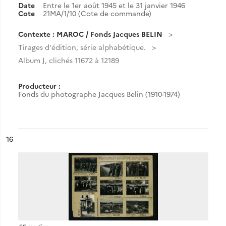
Date
Entre le 1er août 1945 et le 31 janvier 1946
Cote
21MA/1/10 (Cote de commande)
Contexte : MAROC / Fonds Jacques BELIN
Tirages d'édition, série alphabétique.
Album J, clichés 11672 à 12189
Producteur :
Fonds du photographe Jacques Belin (1910-1974)
ésultat n°
16