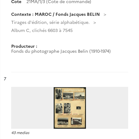
Cote
21MA/1/3 (Cote de commande)
Contexte : MAROC / Fonds Jacques BELIN
Tirages d'édition, série alphabétique.
Album C, clichés 6603 à 7545
Producteur :
Fonds du photographe Jacques Belin (1910-1974)
ésultat n°
7
43 medias