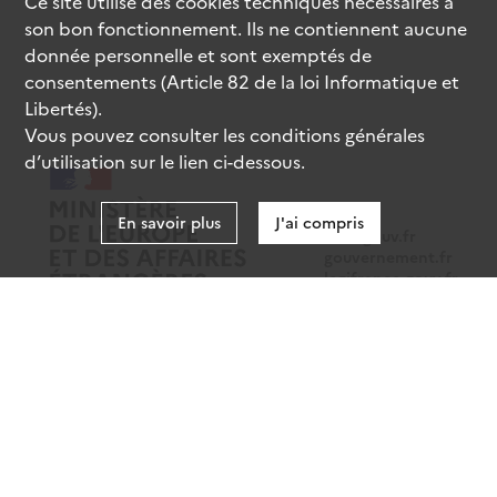
Ce site utilise des
cookies
techniques nécessaires à
son bon fonctionnement. Ils ne contiennent aucune
donnée personnelle et sont exemptés de
consentements (Article 82 de la loi Informatique et
Libertés).
Vous pouvez consulter les conditions générales
d’utilisation sur le lien ci-dessous.
En savoir plus
J'ai compris
data.gouv.fr
gouvernement.fr
legifrance.gouv.fr
service-public.fr
Mentions légales
Données personnelles
CGU
Gestion des cookies
Accessibilité : partiellement conforme
Sauf mention contraire, tous les contenus de ce site sont sous