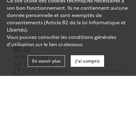
Ce site utilise des
cookies
techniques nécessaires à
son bon fonctionnement. Ils ne contiennent aucune
donnée personnelle et sont exemptés de
consentements (Article 82 de la loi Informatique et
Libertés).
Vous pouvez consulter les conditions générales
d’utilisation sur le lien ci-dessous.
En savoir plus
J'ai compris
data.gouv.fr
gouvernement.fr
legifrance.gouv.fr
service-public.fr
Mentions légales
Données personnelles
CGU
Gestion des cookies
Accessibilité : partiellement conforme
Sauf mention contraire, tous les contenus de ce site sont sous