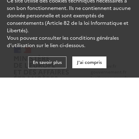
Ce site utilise des
cookies
techniques nécessaires à
son bon fonctionnement. Ils ne contiennent aucune
donnée personnelle et sont exemptés de
consentements (Article 82 de la loi Informatique et
Libertés).
Vous pouvez consulter les conditions générales
d’utilisation sur le lien ci-dessous.
En savoir plus
J'ai compris
data.gouv.fr
gouvernement.fr
legifrance.gouv.fr
service-public.fr
Mentions légales
Données personnelles
CGU
Gestion des cookies
Accessibilité : partiellement conforme
Sauf mention contraire, tous les contenus de ce site sont sous