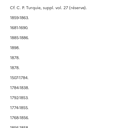
Cf. C. P. Turquie, suppl. vol. 27 (réserve).
1859-1863.
1681-1690.
1885-1886.
1898.
1878.
1878.
1507-1784.
1784-1838.
1792-1853.
1774-1855.
1768-1856.
1856-1858.