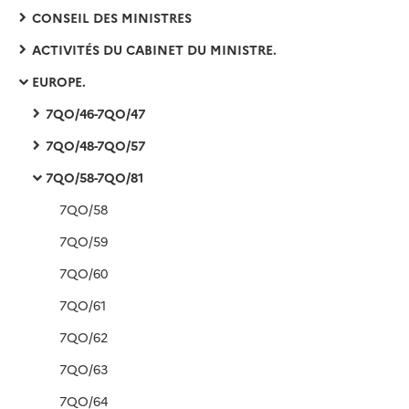
CONSEIL DES MINISTRES
ACTIVITÉS DU CABINET DU MINISTRE.
EUROPE.
7QO/46-7QO/47
7QO/48-7QO/57
7QO/58-7QO/81
7QO/58
7QO/59
7QO/60
7QO/61
7QO/62
7QO/63
7QO/64