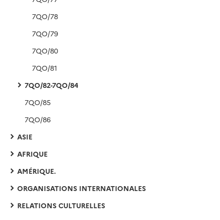
7QO/78
7QO/79
7QO/80
7QO/81
7QO/82-7QO/84
7QO/85
7QO/86
ASIE
AFRIQUE
AMÉRIQUE.
ORGANISATIONS INTERNATIONALES
RELATIONS CULTURELLES