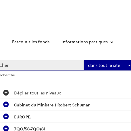
Parcourir les fonds
Informations pratiques
dans tout le site
recherche
Déplier
tous les niveaux
Cabinet du Ministre / Robert Schuman
EUROPE.
7QO/58-7QO/81