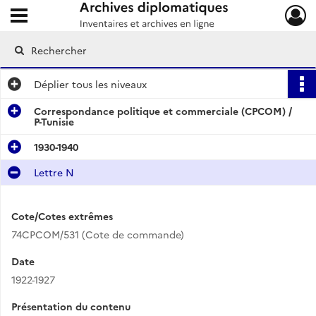
Ouvrir le menu déroulant
Archives diplomatiques
Déplier
tous les niveaux
Correspondance politique et commerciale (CPCOM) /
P-Tunisie
1930-1940
Lettre N
Cote/Cotes extrêmes
74CPCOM/531 (Cote de commande)
Date
1922-1927
Présentation du contenu