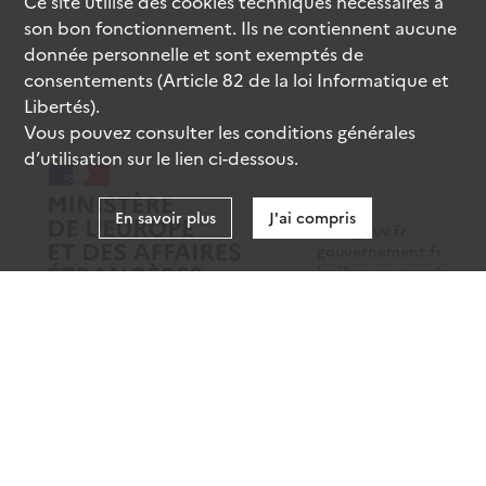
Ce site utilise des
cookies
techniques nécessaires à
son bon fonctionnement. Ils ne contiennent aucune
donnée personnelle et sont exemptés de
consentements (Article 82 de la loi Informatique et
Libertés).
Vous pouvez consulter les conditions générales
d’utilisation sur le lien ci-dessous.
En savoir plus
J'ai compris
data.gouv.fr
gouvernement.fr
legifrance.gouv.fr
service-public.fr
Mentions légales
Données personnelles
CGU
Gestion des cookies
Accessibilité : partiellement conforme
Sauf mention contraire, tous les contenus de ce site sont sous