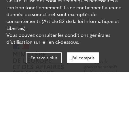
Ce site utilise des
cookies
techniques nécessaires à
son bon fonctionnement. Ils ne contiennent aucune
donnée personnelle et sont exemptés de
consentements (Article 82 de la loi Informatique et
Libertés).
Vous pouvez consulter les conditions générales
d’utilisation sur le lien ci-dessous.
En savoir plus
J'ai compris
data.gouv.fr
gouvernement.fr
legifrance.gouv.fr
service-public.fr
Mentions légales
Données personnelles
CGU
Gestion des cookies
Accessibilité : partiellement conforme
Sauf mention contraire, tous les contenus de ce site sont sous