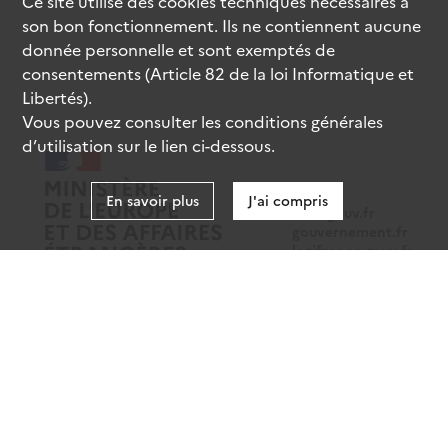
Ce site utilise des
cookies
techniques nécessaires à
son bon fonctionnement. Ils ne contiennent aucune
donnée personnelle et sont exemptés de
consentements (Article 82 de la loi Informatique et
Libertés).
Vous pouvez consulter les conditions générales
d’utilisation sur le lien ci-dessous.
En savoir plus
J'ai compris
data.gouv.fr
gouvernement.fr
legifrance.gouv.fr
service-public.fr
Mentions légales
Données personnelles
CGU
Gestion des cookies
Accessibilité : partiellement conforme
Sauf mention contraire, tous les contenus de ce site sont sous