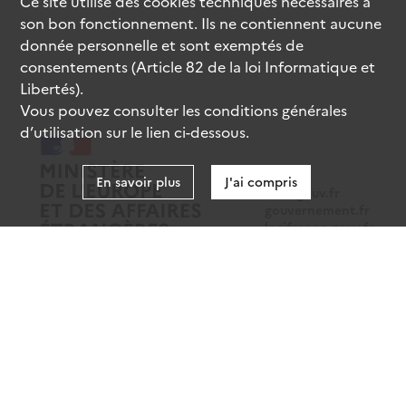
Ce site utilise des
cookies
techniques nécessaires à
son bon fonctionnement. Ils ne contiennent aucune
donnée personnelle et sont exemptés de
consentements (Article 82 de la loi Informatique et
Libertés).
Vous pouvez consulter les conditions générales
d’utilisation sur le lien ci-dessous.
En savoir plus
J'ai compris
data.gouv.fr
gouvernement.fr
legifrance.gouv.fr
service-public.fr
Mentions légales
Données personnelles
CGU
Gestion des cookies
Accessibilité : partiellement conforme
Sauf mention contraire, tous les contenus de ce site sont sous