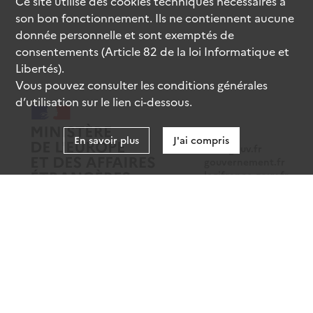
Ce site utilise des
cookies
techniques nécessaires à
son bon fonctionnement. Ils ne contiennent aucune
donnée personnelle et sont exemptés de
consentements (Article 82 de la loi Informatique et
Libertés).
Vous pouvez consulter les conditions générales
d’utilisation sur le lien ci-dessous.
En savoir plus
J'ai compris
data.gouv.fr
gouvernement.fr
legifrance.gouv.fr
service-public.fr
Mentions légales
Données personnelles
CGU
Gestion des cookies
Accessibilité : partiellement conforme
Sauf mention contraire, tous les contenus de ce site sont sous