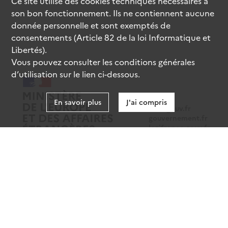
Ce site utilise des
cookies
techniques nécessaires à
son bon fonctionnement. Ils ne contiennent aucune
donnée personnelle et sont exemptés de
consentements (Article 82 de la loi Informatique et
Libertés).
Vous pouvez consulter les conditions générales
d’utilisation sur le lien ci-dessous.
En savoir plus
J'ai compris
data.gouv.fr
gouvernement.fr
legifrance.gouv.fr
service-public.fr
Mentions légales
Données personnelles
CGU
Gestion des cookies
Accessibilité : partiellement conforme
Sauf mention contraire, tous les contenus de ce site sont sous