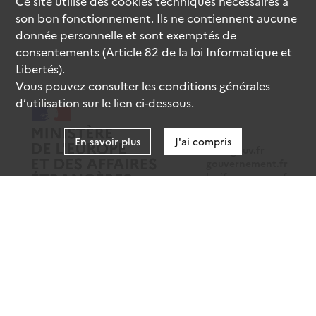
Ce site utilise des
cookies
techniques nécessaires à
son bon fonctionnement. Ils ne contiennent aucune
donnée personnelle et sont exemptés de
consentements (Article 82 de la loi Informatique et
Libertés).
Vous pouvez consulter les conditions générales
d’utilisation sur le lien ci-dessous.
En savoir plus
J'ai compris
data.gouv.fr
gouvernement.fr
legifrance.gouv.fr
service-public.fr
Mentions légales
Données personnelles
CGU
Gestion des cookies
Accessibilité : partiellement conforme
Sauf mention contraire, tous les contenus de ce site sont sous