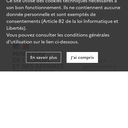
Ce site utilise des
cookies
techniques nécessaires à
son bon fonctionnement. Ils ne contiennent aucune
donnée personnelle et sont exemptés de
consentements (Article 82 de la loi Informatique et
Libertés).
Vous pouvez consulter les conditions générales
d’utilisation sur le lien ci-dessous.
En savoir plus
J'ai compris
data.gouv.fr
gouvernement.fr
legifrance.gouv.fr
service-public.fr
Mentions légales
Données personnelles
CGU
Gestion des cookies
Accessibilité : partiellement conforme
Sauf mention contraire, tous les contenus de ce site sont sous