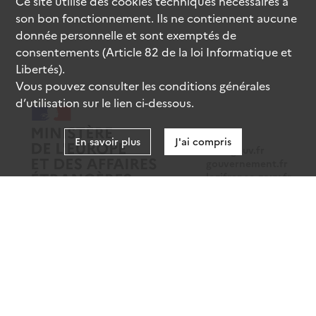
Ce site utilise des
cookies
techniques nécessaires à
son bon fonctionnement. Ils ne contiennent aucune
donnée personnelle et sont exemptés de
consentements (Article 82 de la loi Informatique et
Libertés).
Vous pouvez consulter les conditions générales
d’utilisation sur le lien ci-dessous.
En savoir plus
J'ai compris
data.gouv.fr
gouvernement.fr
legifrance.gouv.fr
service-public.fr
Mentions légales
Données personnelles
CGU
Gestion des cookies
Accessibilité : partiellement conforme
Sauf mention contraire, tous les contenus de ce site sont sous