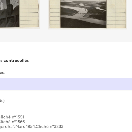
s contrecollés
es.
de)
liché n°1551
Cliché n°1566
jerdha".Mars 1954.Cliché n°3233