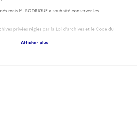
enés mais M. RODRIGUE a souhaité conserver les
chives privées régies par la Loi d'archives et le Code du
Afficher plus
elles sont également soumises à la législation sur le droit
 leur utilisation (duplication, publication, édition) sont
du témoin auteur ou des ayants-droit selon l'article L122-5 du
elle (Loi 2006-961 du 1er
l du 3 août 2006).