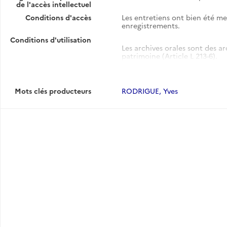
de l'accès intellectuel
Conditions d'accès
Les entretiens ont bien été m
enregistrements.
Conditions d'utilisation
Les archives orales sont des ar
patrimoine (Article L 213-6).
En tant qu'œuvres de l'esprit, 
d'auteur. Leur communication et
subordonnées à l'autorisation 
Mots clés producteurs
RODRIGUE, Yves
Code de la propriété intellectu
août 2006 art.1, Journal Officie