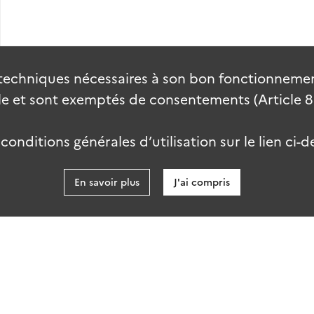
techniques nécessaires à son bon fonctionnement
 et sont exemptés de consentements (Article 82 
onditions générales d’utilisation sur le lien ci-d
En savoir plus
J'ai compris
data.gouv
kies
Accessibilité : partiellement conforme
talab-2.0