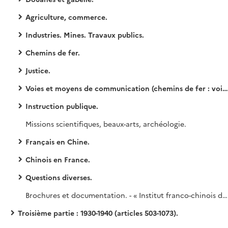
Agriculture, commerce.
Industries. Mines. Travaux publics.
Chemins de fer.
Justice.
Voies et moyens de communication (chemins de fer : voir plus haut n° 426 à 449).
Instruction publique.
Missions scientifiques, beaux-arts, archéologie.
Français en Chine.
Chinois en France.
Questions diverses.
Brochures et documentation. - « Institut franco-chinois d'industrie et de commerce [de Shanghaï] : règlement programme, conditions d'admission » (s.d., [années 1920]). Conférence d'A. Bodard, « L'Ouest chinois, la province du Setchoan et les marches tibétaines » (tiré à part de la revue la géographie, février 1922). « question des services publics à Shanghaï : le service des eaux et de l'électricité sur la concession française » (étude d'Albert Chapeaux, années 1920). Notes sur la Chine, mémoire dactylographié d'Ernest Outrey, député de la Cochinhine, membre de la commission des Affaires extérieures et coloniales, [vers 1921]. The future development of the Shanghai harbour : report to the Whangpoo conservancy board, 1918. Mémoire imprimé en chinois (non traduit) [une note précise : « envoyé par Moutet le 16 VI 1922 aux Aff. Etrangères ; cf dossier indemnité 1900 »]. Copies de traités franco-chinois de 1858, 1885, 1886, 1887 et 1895.
Troisième partie : 1930-1940 (articles 503-1073).