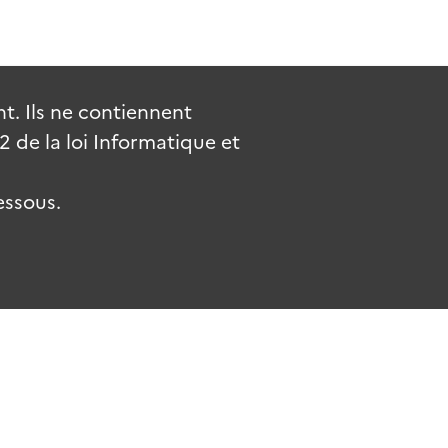
. Ils ne contiennent
de la loi Informatique et
essous.
.fr
gouvernement.fr
legifrance.gouv.fr
service-public.fr