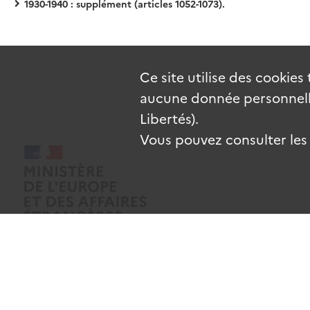
1930-1940 : supplément (articles 1052-1073).
Ce site utilise des
cookies
aucune donnée personnelle
Libertés).
Vous pouvez consulter les c
Mentions légales
Données personnelles
CGU
Gestion des coo
Sauf mention contraire, tous les contenus de ce site sont sous
licence e