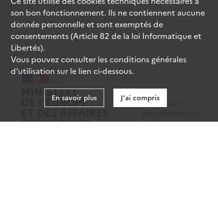
Ce site utilise des
cookies
techniques nécessaires à
son bon fonctionnement. Ils ne contiennent aucune
donnée personnelle et sont exemptés de
consentements (Article 82 de la loi Informatique et
Libertés).
Vous pouvez consulter les conditions générales
d’utilisation sur le lien ci-dessous.
En savoir plus
J'ai compris
data.gouv.fr
gouvernement.fr
legifrance.gouv.fr
service-public.fr
Mentions légales
Données personnelles
CGU
Gestion des cookies
Accessibilité : partiellement conforme
Sauf mention contraire, tous les contenus de ce site sont sous