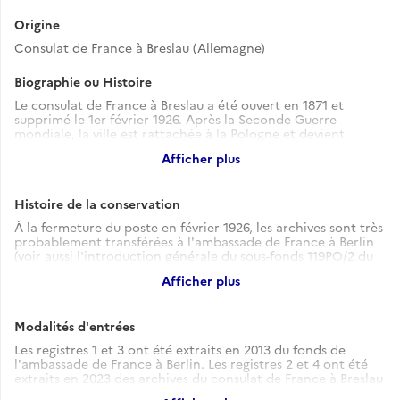
Origine
Consulat de France à Breslau (Allemagne)
Biographie ou Histoire
Le consulat de France à Breslau a été ouvert en 1871 et
supprimé le 1er février 1926. Après la Seconde Guerre
mondiale, la ville est rattachée à la Pologne et devient
Wroclaw.
Afficher plus
Histoire de la conservation
À la fermeture du poste en février 1926, les archives sont très
probablement transférées à l'ambassade de France à Berlin
(voir aussi l'introduction générale du sous-fonds 119PO/2 du
consulat de France à Breslau, 1853-1926), puis rapatriées avec
Afficher plus
les archives de cette ambassade vers le Centre des archives
diplomatiques de Nantes (CADN) (voir l'introduction
générale du sous-fonds 83PO/4 de l'ambassade de France à
Modalités d'entrées
Berlin, 1786-1939).
Les registres 1 et 3 ont été extraits en 2013 du fonds de
l'ambassade de France à Berlin. Les registres 2 et 4 ont été
extraits en 2023 des archives du consulat de France à Breslau
(119PO/2), qui avaient été elles-mêmes extraites des archives