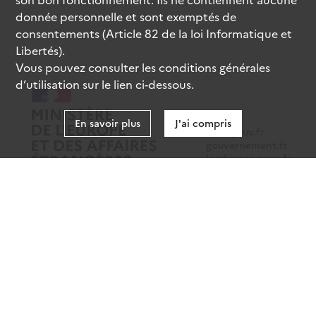
donnée personnelle et sont exemptés de
consentements (Article 82 de la loi Informatique et
Libertés).
Vous pouvez consulter les conditions générales
d’utilisation sur le lien ci-dessous.
En savoir plus
J'ai compris
data.gouv.fr
gouvernement.fr
legifrance.gouv.fr
service-public.fr
Mentions légales
Données personnelles
CGU
Gestion des cookies
Accessibilité : partiellement conforme
Sauf mention contraire, tous les contenus de ce site sont sous
licence etalab-2.0