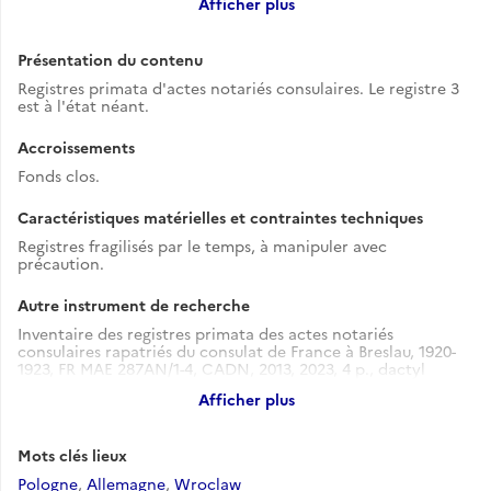
Afficher plus
de l'ambassade de France à Berlin (83PO/4).
Présentation du contenu
Registres primata d'actes notariés consulaires. Le registre 3
est à l'état néant.
Accroissements
Fonds clos.
Caractéristiques matérielles et contraintes techniques
Registres fragilisés par le temps, à manipuler avec
précaution.
Autre instrument de recherche
Inventaire des registres primata des actes notariés
consulaires rapatriés du consulat de France à Breslau, 1920-
1923, FR MAE 287AN/1-4, CADN, 2013, 2023, 4 p., dactyl
Voir l'instrument de recherche
Afficher plus
Mots clés lieux
Pologne
,
Allemagne
,
Wroclaw