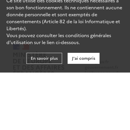
Ce site utilise des
cookies
techniques nécessaires à
son bon fonctionnement. Ils ne contiennent aucune
donnée personnelle et sont exemptés de
consentements (Article 82 de la loi Informatique et
Libertés).
Vous pouvez consulter les conditions générales
d’utilisation sur le lien ci-dessous.
En savoir plus
J'ai compris
data.gouv.fr
gouvernement.fr
legifrance.gouv.fr
service-public.fr
Mentions légales
Données personnelles
CGU
Gestion des cookies
Accessibilité : partiellement conforme
Sauf mention contraire, tous les contenus de ce site sont sous