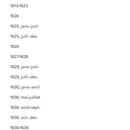
1613-1623
1624
1625, janv.-juin
1625, juill.-déc.
1626
1627-1628
1629, janv.-juin
1629, juill.-déc.
1630; janv.-avril
1630, mai-juillet
1630, août-sept.
1630, oct.-déc.
1630-1634