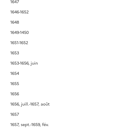
1647
1646-1652
1648
1649-1450
1651-1652
1653
1653-1656, juin
1654
1655
1656
1656, juill.-1657, août
1657
1657, sept.-1659, fév.