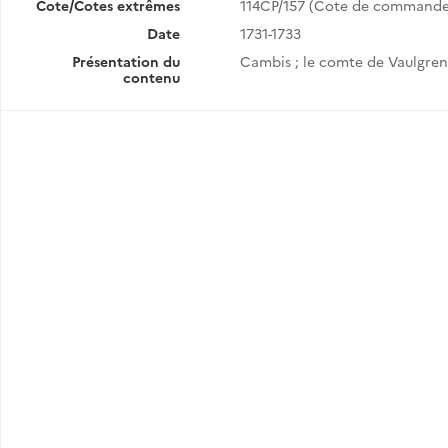
Cote/Cotes extrêmes
114CP/157 (Cote de commande
Date
1731-1733
Présentation du
Cambis ; le comte de Vaulgrena
contenu