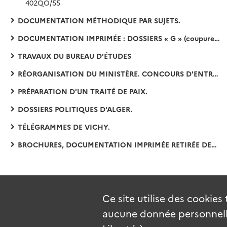
402QO/55
DOCUMENTATION MÉTHODIQUE PAR SUJETS.
DOCUMENTATION IMPRIMÉE : DOSSIERS « G » (coupures de presse et bulletins d'agences).
TRAVAUX DU BUREAU D'ÉTUDES
RÉORGANISATION DU MINISTÈRE. CONCOURS D'ENTRÉE DANS LES CARRIÈRES DIPLOMATIQUE ET CONSULAIRE :
PRÉPARATION D'UN TRAITÉ DE PAIX.
DOSSIERS POLITIQUES D'ALGER.
TÉLÉGRAMMES DE VICHY.
BROCHURES, DOCUMENTATION IMPRIMÉE RETIRÉE DES DOSSIERS :
Ce site utilise des
cookies
aucune donnée personnelle