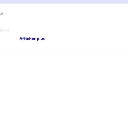
e)
1944).
Afficher plus
940-juin 1944).