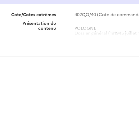
Cote/Cotes extrêmes
402QO/40 (Cote de command
Présentation du
contenu
POLOGNE :
Dossier général (1919-15 juillet 
PORTUGAL :
Dossier général (20 novembre 1