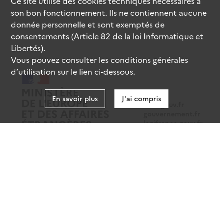
Ce site utilise des
cookies
techniques nécessaires à
son bon fonctionnement. Ils ne contiennent aucune
donnée personnelle et sont exemptés de
consentements (Article 82 de la loi Informatique et
Libertés).
Vous pouvez consulter les conditions générales
d’utilisation sur le lien ci-dessous.
En savoir plus
J'ai compris
data.gouv.fr
gouvernement.fr
legifrance.gouv.fr
service-public.fr
Mentions légales
Données personnelles
CGU
Gestion des cookies
Accessibilité : partiellement conforme
Sauf mention contraire, tous les contenus de ce site sont sous