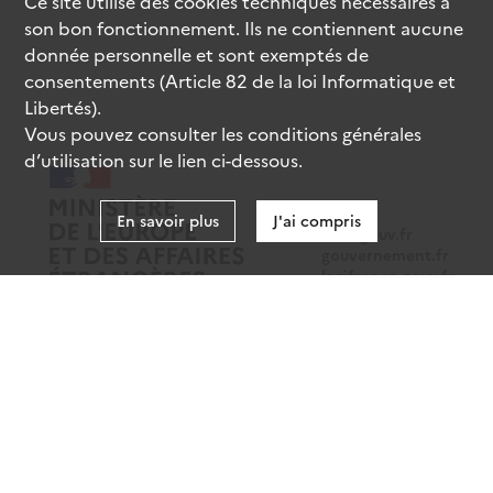
Ce site utilise des
cookies
techniques nécessaires à
son bon fonctionnement. Ils ne contiennent aucune
donnée personnelle et sont exemptés de
consentements (Article 82 de la loi Informatique et
Libertés).
Vous pouvez consulter les conditions générales
d’utilisation sur le lien ci-dessous.
En savoir plus
J'ai compris
data.gouv.fr
gouvernement.fr
legifrance.gouv.fr
service-public.fr
Mentions légales
Données personnelles
CGU
Gestion des cookies
Accessibilité : partiellement conforme
Sauf mention contraire, tous les contenus de ce site sont sous