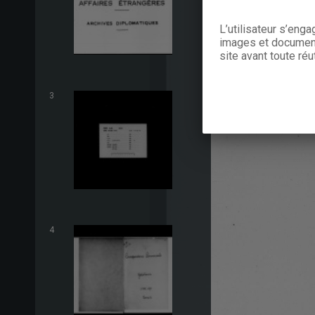
L’utilisateur s’eng
images et documents
site avant toute réut
3
4