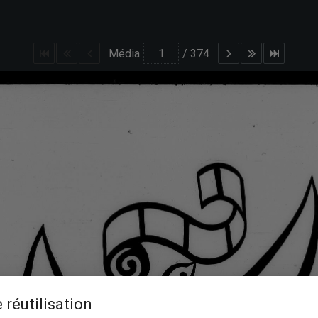
Média
/
374
 réutilisation