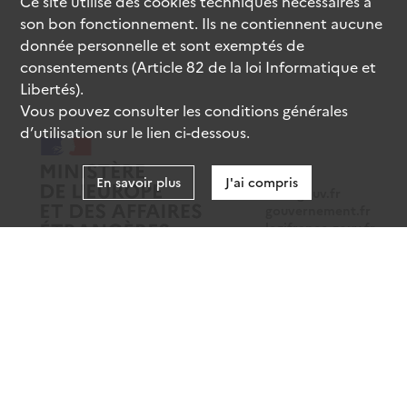
Ce site utilise des
cookies
techniques nécessaires à
son bon fonctionnement. Ils ne contiennent aucune
donnée personnelle et sont exemptés de
consentements (Article 82 de la loi Informatique et
Libertés).
Vous pouvez consulter les conditions générales
d’utilisation sur le lien ci-dessous.
En savoir plus
J'ai compris
data.gouv.fr
gouvernement.fr
legifrance.gouv.fr
service-public.fr
Mentions légales
Données personnelles
CGU
Gestion des cookies
Accessibilité : partiellement conforme
Sauf mention contraire, tous les contenus de ce site sont sous