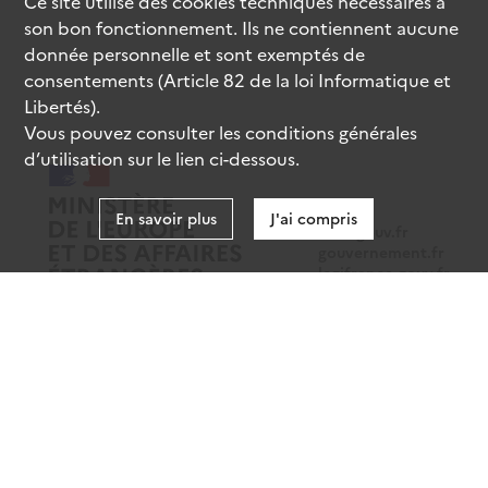
Ce site utilise des
cookies
techniques nécessaires à
son bon fonctionnement. Ils ne contiennent aucune
donnée personnelle et sont exemptés de
consentements (Article 82 de la loi Informatique et
Libertés).
Vous pouvez consulter les conditions générales
d’utilisation sur le lien ci-dessous.
En savoir plus
J'ai compris
data.gouv.fr
gouvernement.fr
legifrance.gouv.fr
service-public.fr
Mentions légales
Données personnelles
CGU
Gestion des cookies
Accessibilité : partiellement conforme
Sauf mention contraire, tous les contenus de ce site sont sous