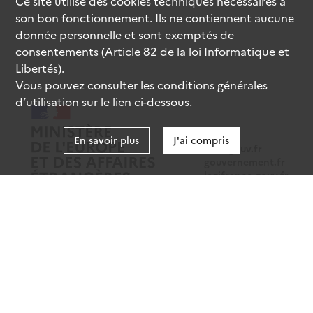
Ce site utilise des
cookies
techniques nécessaires à
son bon fonctionnement. Ils ne contiennent aucune
donnée personnelle et sont exemptés de
consentements (Article 82 de la loi Informatique et
Libertés).
Vous pouvez consulter les conditions générales
d’utilisation sur le lien ci-dessous.
En savoir plus
J'ai compris
data.gouv.fr
gouvernement.fr
legifrance.gouv.fr
service-public.fr
Mentions légales
Données personnelles
CGU
Gestion des cookies
Accessibilité : partiellement conforme
Sauf mention contraire, tous les contenus de ce site sont sous