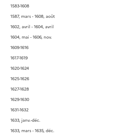
1583-1608
1587, mars - 1608, août
1602, avril - 1604, avril
1604, mai - 1606, nov.
1609-1616
1617-1619
1620-1624
1625-1626
1627-1628
1629-1630
1631-1632
1633, janv.-déc.
1633, mars - 1635, déc.