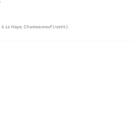
)
s à
La Haye
, Chasteauneuf (
restit.
).