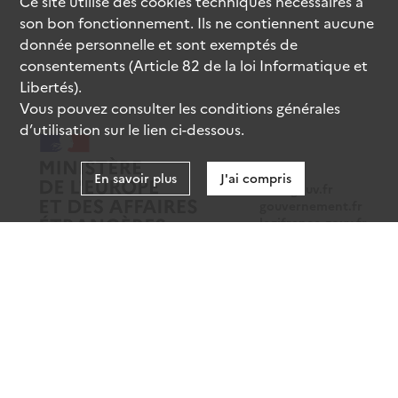
Ce site utilise des
cookies
techniques nécessaires à
son bon fonctionnement. Ils ne contiennent aucune
donnée personnelle et sont exemptés de
consentements (Article 82 de la loi Informatique et
Libertés).
Vous pouvez consulter les conditions générales
d’utilisation sur le lien ci-dessous.
En savoir plus
J'ai compris
data.gouv.fr
gouvernement.fr
legifrance.gouv.fr
service-public.fr
Mentions légales
Données personnelles
CGU
Gestion des cookies
Accessibilité : partiellement conforme
Sauf mention contraire, tous les contenus de ce site sont sous