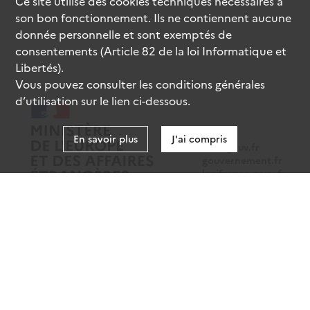
Ce site utilise des
cookies
techniques nécessaires à
son bon fonctionnement. Ils ne contiennent aucune
donnée personnelle et sont exemptés de
consentements (Article 82 de la loi Informatique et
Libertés).
Vous pouvez consulter les conditions générales
d’utilisation sur le lien ci-dessous.
En savoir plus
J'ai compris
data.gouv.fr
gouvernement.fr
legifrance.gouv.fr
service-public.fr
Mentions légales
Données personnelles
CGU
Gestion des cookies
Accessibilité : partiellement conforme
Sauf mention contraire, tous les contenus de ce site sont sous