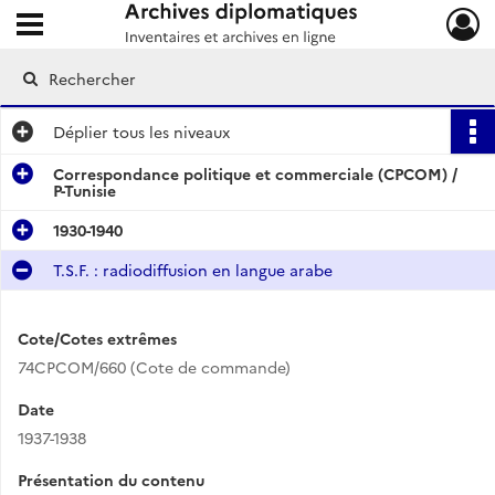
Ouvrir le menu déroulant
Archives diplomatiques
Déplier
tous les niveaux
Correspondance politique et commerciale (CPCOM) /
P-Tunisie
1930-1940
T.S.F. : radiodiffusion en langue arabe
Cote/Cotes extrêmes
74CPCOM/660 (Cote de commande)
Date
1937-1938
Présentation du contenu