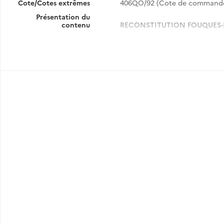
Cote/Cotes extrêmes
406QO/92 (Cote de command
Présentation du
contenu
RECONSTITUTION FOUQUES-
Note sur le programme de la R
Plan-inventaire de la reconsti
Périmé, mais plus détaillé que l