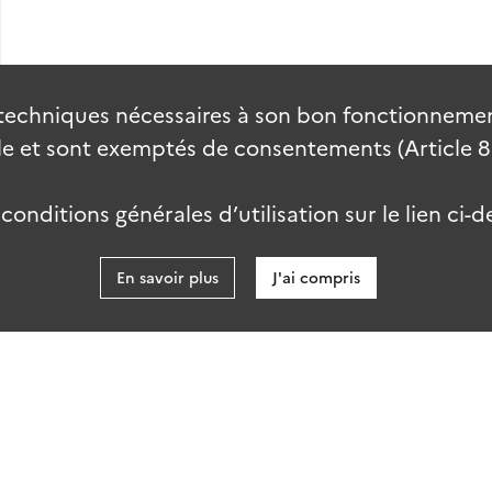
techniques nécessaires à son bon fonctionnement
 et sont exemptés de consentements (Article 82 
onditions générales d’utilisation sur le lien ci-d
En savoir plus
J'ai compris
data.gouv
kies
Accessibilité : partiellement conforme
talab-2.0