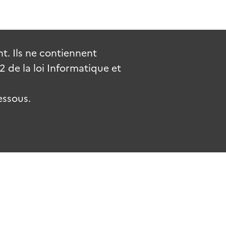
. Ils ne contiennent
de la loi Informatique et
essous.
.fr
gouvernement.fr
legifrance.gouv.fr
service-public.fr