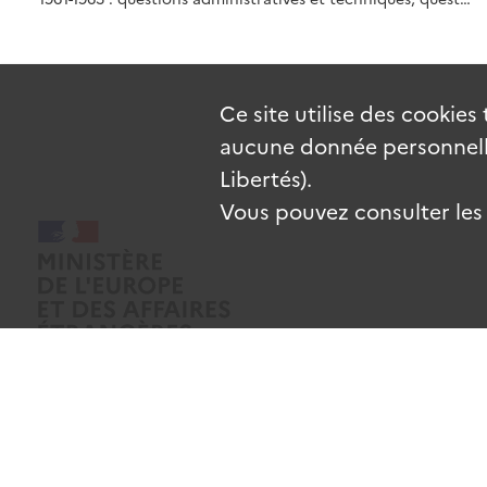
Ce site utilise des
cookies
aucune donnée personnelle
Libertés).
Vous pouvez consulter les c
Mentions légales
Données personnelles
CGU
Gestion des coo
Sauf mention contraire, tous les contenus de ce site sont sous
licence e