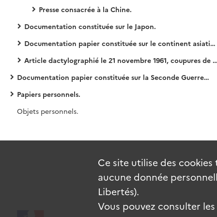
Presse consacrée à la Chine.
Documentation constituée sur le Japon.
Documentation papier constituée sur le continent asiatique en général et les pays autres que la Chine et le Japon.
Article dactylographié le 21 novembre 1961, coupures de presse américaine, hongkongaise, indonésienne, française, japonaise, malaise. Communiqués de presse Antara/AFP, carte de l'Asie du Sud-Est.
Documentation papier constituée sur la Seconde Guerre Mondiale et ses suites.
Papiers personnels.
Objets personnels.
Ce site utilise des
cookies
aucune donnée personnelle
Libertés).
Vous pouvez consulter les c