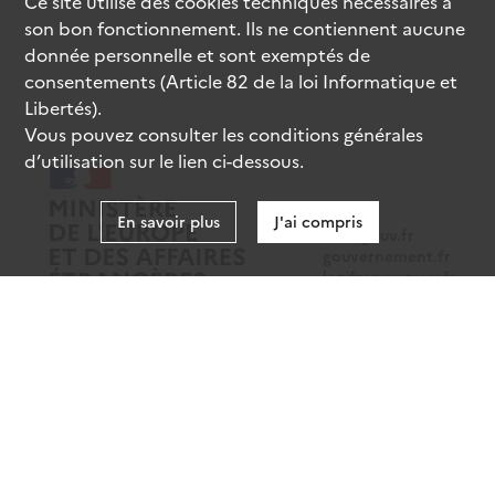
Ce site utilise des
cookies
techniques nécessaires à
son bon fonctionnement. Ils ne contiennent aucune
donnée personnelle et sont exemptés de
consentements (Article 82 de la loi Informatique et
Libertés).
Vous pouvez consulter les conditions générales
d’utilisation sur le lien ci-dessous.
En savoir plus
J'ai compris
data.gouv.fr
gouvernement.fr
legifrance.gouv.fr
service-public.fr
Mentions légales
Données personnelles
CGU
Gestion des cookies
Accessibilité : partiellement conforme
Sauf mention contraire, tous les contenus de ce site sont sous