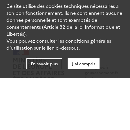
Ce site utilise des
cookies
techniques nécessaires à
son bon fonctionnement. Ils ne contiennent aucune
Aux Archives nationales du Cameroun :
donnée personnelle et sont exemptés de
consentements (Article 82 de la loi Informatique et
Libertés).
- Série des Affaires politiques africaines (APA)
Vous pouvez consulter les conditions générales
d’utilisation sur le lien ci-dessous.
En savoir plus
J'ai compris
data.gouv.fr
gouvernement.fr
legifrance.gouv.fr
service-public.fr
Mentions légales
Données personnelles
CGU
Gestion des cookies
Accessibilité : partiellement conforme