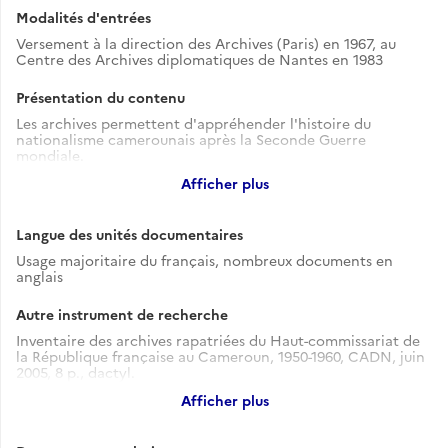
Modalités d'entrées
Versement à la direction des Archives (Paris) en 1967, au
Centre des Archives diplomatiques de Nantes en 1983
Présentation du contenu
Les archives permettent d'appréhender l'histoire du
nationalisme camerounais après la Seconde Guerre
mondiale.
Elles sont structurées selon le plan suivant :
Afficher plus
- Correspondance du haut-commissariat avec les chefs de
région, rapports annuels
- Rapports politiques des chefs de subdivision à destination
Langue des unités documentaires
du haut-commissariat, Région du Nyong et Sanaga
- Elections législatives de janvier 1956
Usage majoritaire du français, nombreux documents en
- Direction du cabinet du haut-commissariat
anglais
- L'Union des populations du Cameroun (UPC) et ses activités
: rapport des autorités françaises
Autre instrument de recherche
- Inspection des affaires administratives
- Conférences internationales concernant le Cameroun
Inventaire des archives rapatriées du Haut-commissariat de
- Régime de tutelle du Cameroun
la République française au Cameroun, 1950-1960, CADN, juin
- Affaires internes du Cameroun
2005, 8 p., dactyl.
Voir l'instrument de recherche
Afficher plus