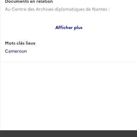
Documents en relation
Au Centre des Archives diplomatiques de Nantes :
Afficher plus
- Yaoundé (ambassade). 491 articles, (1908) 1960-1987.
Répertoire numérique, poste, février 1999, et CADN,
novembre 2002, 72 p., dactyl.
Mots clés lieux
Cameroun
- Yaoundé (mission de coopération et d'action culturelle).
Env. 950 articles en 2 versements, circa 1960-1989, Etats de
versement du poste, partiels (le 2e muni d'un index)
- Représentation permanente auprès de l'Organisation des
Nations-unies (ONU - New York), 987 cartons, 1945-1985, Etat
de versement, poste. Série du Conseil de tutelle (1945-1987)
Au Centre des Archives d'outre-mer à Aix-en-Provence :
- Archives ministérielles