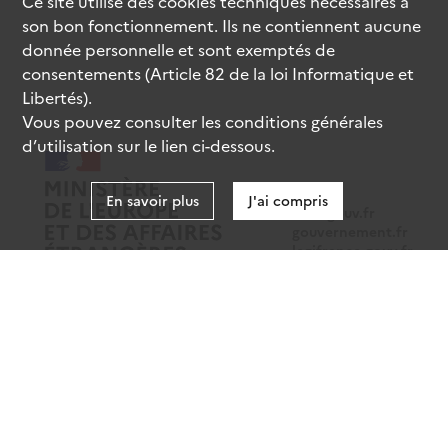
Ce site utilise des
cookies
techniques nécessaires à
son bon fonctionnement. Ils ne contiennent aucune
donnée personnelle et sont exemptés de
consentements (Article 82 de la loi Informatique et
Libertés).
Vous pouvez consulter les conditions générales
d’utilisation sur le lien ci-dessous.
En savoir plus
J'ai compris
data.gouv.fr
gouvernement.fr
legifrance.gouv.fr
service-public.fr
Mentions légales
Données personnelles
CGU
Gestion des cookies
Accessibilité : partiellement conforme
Sauf mention contraire, tous les contenus de ce site sont sous