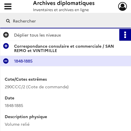
Ouvrir le menu déroulant
Archives diplomatiques
Déplier
tous les niveaux
Correspondance consulaire et commerciale / SAN
REMO et VINTIMILLE
1848-1885
Cote/Cotes extrêmes
290CCC/2 (Cote de commande)
Date
1848-1885
Description physique
Volume relié