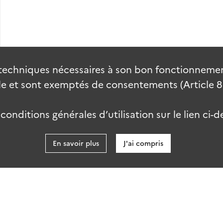
techniques nécessaires à son bon fonctionnement
 et sont exemptés de consentements (Article 82 
onditions générales d’utilisation sur le lien ci-d
En savoir plus
J'ai compris
data.gouv
kies
Accessibilité : partiellement conforme