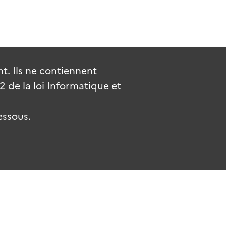
. Ils ne contiennent
de la loi Informatique et
essous.
.fr
gouvernement.fr
legifrance.gouv.fr
service-public.fr