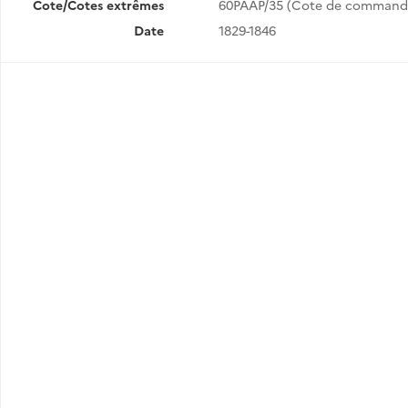
Cote/Cotes extrêmes
60PAAP/35 (Cote de command
Date
1829-1846